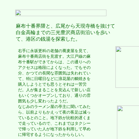
麻布十番界隈と、広尾から天現寺橋を抜けて
白金高輪までの三光豊沢商店街沿いを歩い
て、港区の銭湯を探索した。
右手に永坂更科の老舗の蕎麦屋を見て、
麻布十番商店街を見渡す。大江戸線の麻
布十番駅ができてからは、この通りへの
アクセスは格段によくなった。でもその
分、かつての長閑な雰囲気は失われてい
て、特に日曜日などに浪花屋の鯛焼きを
購入しようとでも思うとそれは一苦労
だ。人が集まることを見込んで新しい店
もいくつかオープンしており、通りの雰
囲気も少し変わったようだ。
なじみのラーメン屋の亭主に聞いてみた
ら、以前よりもかえって夜の客足は減っ
ているとのこと。地下鉄が比較的遅くま
で走っているので、これまではタクシー
で帰っていた人が地下鉄を利用して早め
に帰宅するようになったかららしい。