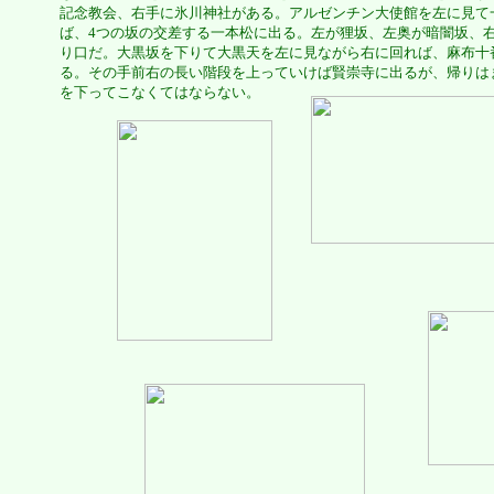
記念教会、右手に氷川神社がある。アルゼンチン大使館を左に見て
ば、4つの坂の交差する一本松に出る。左が狸坂、左奥が暗闇坂、
り口だ。大黒坂を下りて大黒天を左に見ながら右に回れば、麻布十
る。その手前右の長い階段を上っていけば賢崇寺に出るが、帰りは
を下ってこなくてはならない。