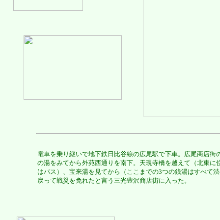
電車を乗り継いで地下鉄日比谷線の広尾駅で下車。広尾商店街
の湯をみてから外苑西通りを南下。天現寺橋を越えて（北東に
はパス）、宝来湯を見てから（ここまでの3つの銭湯はすべて
戻って戦災を免れたと言う三光豊沢商店街に入った。