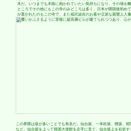
木だ。いつまでも木陰に抱かれていたい気持ちになり、その場を
ところでその他にもこの寺のみどころは多く、日本が開国後初め
が置かれたのもこの寺で、また福沢諭吉のお墓や立派な親鸞上人
に覆いかぶさるように背後に超高層ビルが建てられつつあり、心
この界隈は坂が多いことでも有名だ。仙台坂、一本松坂、狸坂、暗
など。仙台坂を上って韓国大使館を左手に見て、仙台坂上を右折す