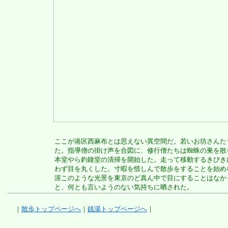
ここが港区西麻布とは思えない異空間だ。若いお坊さんた
た。指導僧の掛け声を合図に、修行僧たちは蜘蛛の巣を散
本堂やら釣鐘堂の清掃を開始した。走って移動するきびき
わず目を丸くした。寸暇を惜しんで散歩をすることを始め
涯このような光景を東京のど真ん中で目にすることはなか
と、何とも言いようのない気持ちに晒された。
｜
散歩トップページへ
｜
銭湯トップページへ
｜