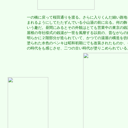
一の橋に戻って桜田通りを渡る。さらに入りくんだ細い路地
まれるようにしてたたずんでいる小山湯の前に出る。何の飾
いう趣だ。昼間にみるとその外観はとても営業中の東京の銭
屋根の寺社様式の銭湯が一世を風靡する以前の、昔ながらの
明らかに２階部分が造られていて、かつての湯屋の構造を彷
塗られた水色のペンキは昭和初期にでも改装されたものか、
の時代をも感じさせ、二つの古い時代が塗りこめられている