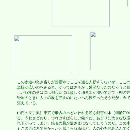
この参道の突き当りが善福寺でここを通る人影すらないが、ここ
道幅が広いのをみると、かってはさぞかし盛況だったのだろうと
しだれ柳のそばには都心部には珍しく湧き水が湧いていて（柳の
野原のときに人々の喉を潤すのにたいへん役立ったそうだが、今
湛えている。
山門の左手奥に東京で最古の木といわれる逆さ銀杏の木（樹齢700
る。うわさどおり、それはすばらしい銘木だ。あまりに大きな枝
れ下がってしまい、銀杏の葉が逆さまになってしまうのだ。この
もこの寺にきて良かったと感じられるほど、人の心を包み込んで