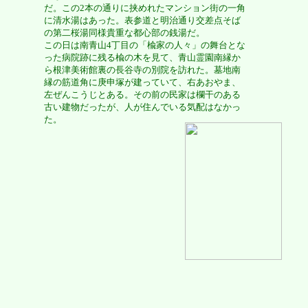
だ。この2本の通りに挟めれたマンション街の一角
に清水湯はあった。表参道と明治通り交差点そば
の第二桜湯同様貴重な都心部の銭湯だ。
この日は南青山4丁目の「楡家の人々」の舞台とな
った病院跡に残る楡の木を見て、青山霊園南縁か
ら根津美術館裏の長谷寺の別院を訪れた。墓地南
縁の筋道角に庚申塚が建っていて、右あおやま、
左ぜんこうじとある。その前の民家は欄干のある
古い建物だったが、人が住んでいる気配はなかっ
た。