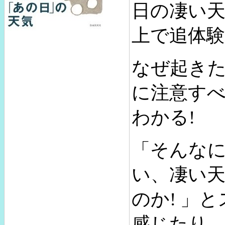
日の凄い
上で追体験
なぜ起き
に注意す
わかる!
「そんな
い、凄い
のか! 」
感じたり