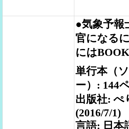
●気象予報
官になるに
にはBOOK
単行本（
ー）: 144
出版社: 
(2016/7/1)
言語: 日本