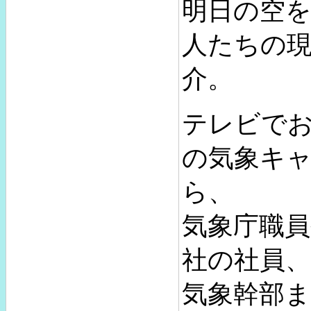
明日の空
人たちの
介。
テレビで
の気象キ
ら、
気象庁職員
社の社員
気象幹部