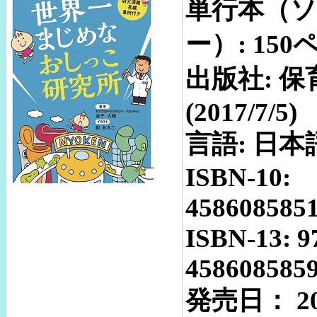
単行本（
ー）: 150
出版社: 保
(2017/7/5)
言語: 日本
ISBN-10:
458608585
ISBN-13: 9
458608585
発売日： 2