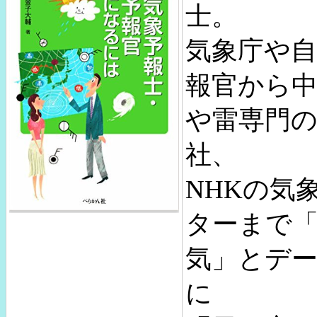
士。
気象庁や
報官から
や雷専門
社、
NHKの気
ターまで
気」とデ
に