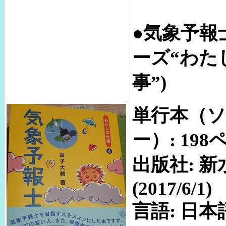
●気象予報士
ーズ“わた
事”)
単行本（
ー）: 198
出版社: 新
(2017/6/1)
言語: 日本