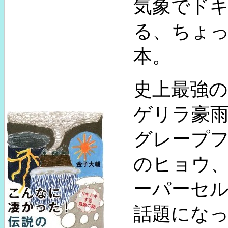
気象でド
る、ちょ
本。
史上最強の
ゲリラ豪
グレープ
のヒョウ
ーパーセルe
話題にな