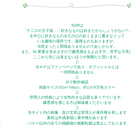
当HPは
「テニスの王子様」「好きなものは好きだからしょうがない!!
を中心に好きなものを己の心の赴くままに書きなぐって
いる趣味の場所です。版権ものもありますが、
当然まったく関係ありませんのであしからず。
また、BL要素を含みますので嫌悪感をもよおす方、苦手な方等
ここから先には進まないほうが無難だと思います。
□
当ＨＰはファンページであり、オフィシャルとは
一切関係ありません
□
IEで動作確認
画面サイズ1024×768pix。約1,670万色カラー
□
管理人の性格により女性向きな話題も多々でています。
嫌悪感を感じる方は御遠慮くださいませ
□
当サイト内の画像、及び文章は管理人が著作権を有します
素材は作成者様に著作権があります
バナー以外の全ての掲載物の無断転載は禁止しております