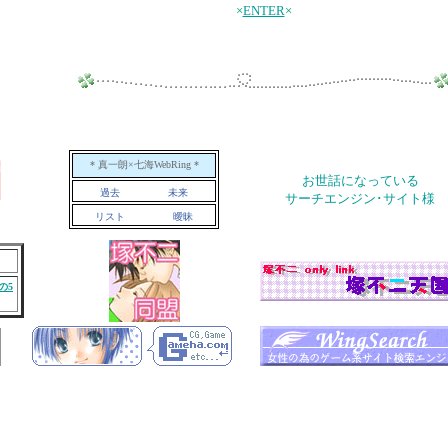
×
ENTER
×
* 真一朗×七海WebRing *
お世話になっている
過去
未来
サーチエンジン･サイト様
リスト
曖昧
の5