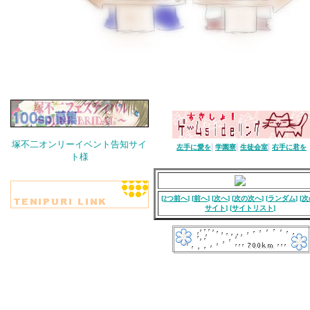
塚不二オンリーイベント告知サイ
|
|
|
左手に愛を
学園寮
生徒会室
右手に君を
ト様
[
2つ前へ
] [
前へ
] [
次へ
] [
次の次へ
] [
ランダム
] [
次
サイト
] [
サイトリスト
]