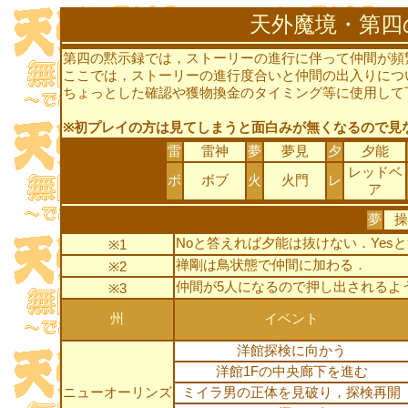
天外魔境・第四
第四の黙示録では，ストーリーの進行に伴って仲間が頻
ここでは，ストーリーの進行度合いと仲間の出入りにつ
ちょっとした確認や獲物換金のタイミング等に使用して
※初プレイの方は見てしまうと面白みが無くなるので見
雷
雷神
夢
夢見
夕
夕能
レッドベ
ボ
ボブ
火
火門
レ
ア
夢
操
Noと答えれば夕能は抜けない．Ye
※1
禅剛は鳥状態で仲間に加わる．
※2
仲間が5人になるので押し出されるよう
※3
州
イベント
洋館探検に向かう
洋館1Fの中央廊下を進む
ニューオーリンズ
ミイラ男の正体を見破り，探検再開