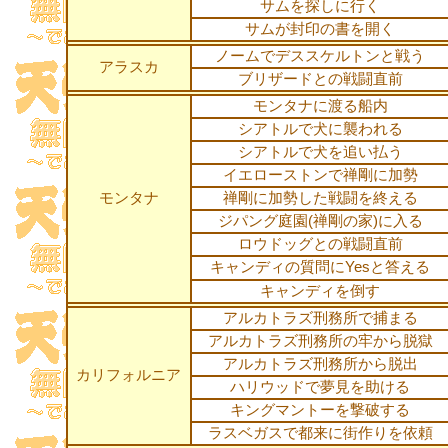
サムを探しに行く
サムが封印の書を開く
ノームでデススケルトンと戦う
アラスカ
ブリザードとの戦闘直前
モンタナに渡る船内
シアトルで犬に襲われる
シアトルで犬を追い払う
イエローストンで禅剛に加勢
モンタナ
禅剛に加勢した戦闘を終える
ジパング庭園(禅剛の家)に入る
ロウドッグとの戦闘直前
キャンディの質問にYesと答える
キャンディを倒す
アルカトラズ刑務所で捕まる
アルカトラズ刑務所の牢から脱獄
アルカトラズ刑務所から脱出
カリフォルニア
ハリウッドで夢見を助ける
キングマントーを撃破する
ラスベガスで都来に街作りを依頼