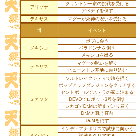
クリントン一家の挑戦を受ける
アリゾナ
アペティを倒す
テキサス
マグーが死神の呪いを受ける
州
イベント
ボブに会う
メキシコ
ベラドンナを倒す
メキシコを出る
マグーの呪いを解く
テキサス
ヒューストン基地に乗り込む
ソルトレイクシティで絵を描く
ポップアップダンジョンをクリアする
セントポールでステラの家に泊まる
ミネソタ
DEVOでロボット3号を倒す
シカゴでDr.Mの所まで辿り着く
Dr.Mと戦う直前
Dr.Mを倒す
インディアナポリスで試練に向かう
ミシガン
試練をクリアする