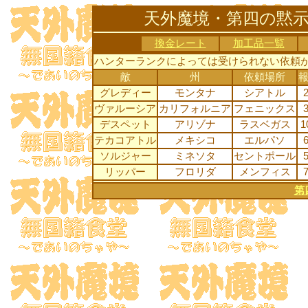
天外魔境・第四の黙
換金レート
加工品一覧
ハンターランクによっては受けられない依頼が
敵
州
依頼場所
グレディー
モンタナ
シアトル
ヴァルーシア
カリフォルニア
フェニックス
デスペット
アリゾナ
ラスベガス
1
テカコアトル
メキシコ
エルパソ
ソルジャー
ミネソタ
セントポール
リッパー
フロリダ
メンフィス
第