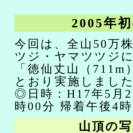
2005
今回は、全山50万
ツジ・ヤマツツジに
「徳仙丈山（711
とおり実施しまし
◎日時：H17年5月
時00分 帰着午後4時
山頂の写