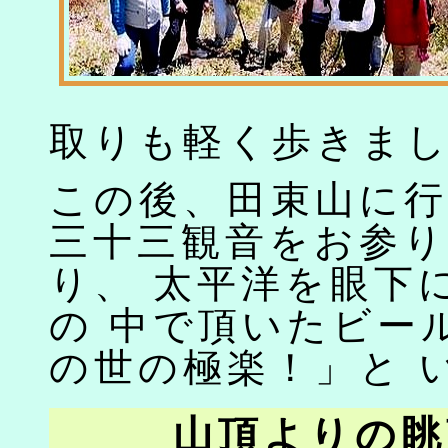
取りも軽く歩きま
この後、田束山に
三十三観音をお参
り、 太平洋を眼下
の 中で頂いたビー
の世の極楽！」と 
山頂よりの眺