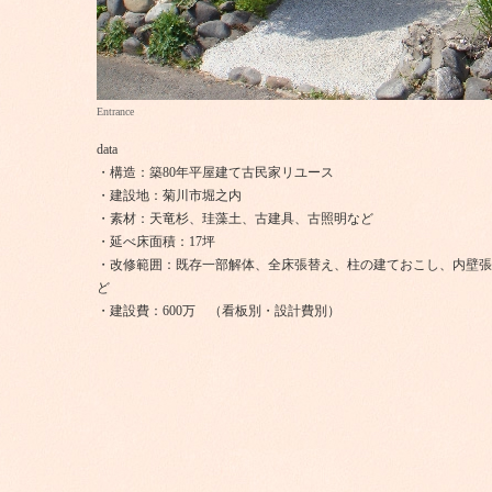
Entrance
data
・構造：築80年平屋建て古民家リユース
・建設地：菊川市堀之内
・素材：天竜杉、珪藻土、古建具、古照明など
・延べ床面積：17坪
・改修範囲：既存一部解体、全床張替え、柱の建ておこし、内壁張
ど
・建設費：600万 （看板別・設計費別）