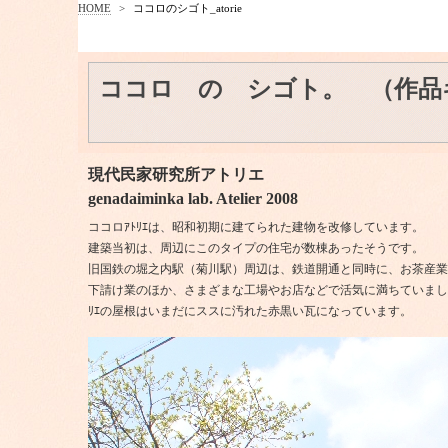
HOME
>
ココロのシゴト_atorie
ココロ の シゴト。 （作品
現代民家研究所アトリエ
genadaiminka lab. Atelier 2008
ココロｱﾄﾘｴは、昭和初期に建てられた建物を改修しています。
建築当初は、周辺にこのタイプの住宅が数棟あったそうです。
旧国鉄の堀之内駅（菊川駅）周辺は、鉄道開通と同時に、お茶産業
下請け業のほか、さまざまな工場やお店などで活気に満ちていまし
ﾘｴの屋根はいまだにススに汚れた赤黒い瓦になっています。