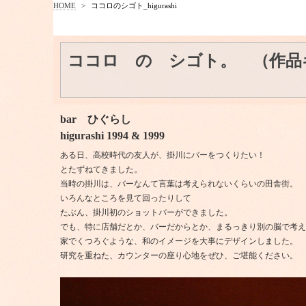
HOME
>
ココロのシゴト_higurashi
ココロ の シゴト。 （作品
bar ひぐらし
higurashi 1994 & 1999
ある日、高校時代の友人が、掛川にバーをつくりたい！
とたずねてきました。
当時の掛川は、バーなんて言葉は考えられないくらいの田舎街。
いろんなところを見て回ったりして
たぶん、掛川初のショットバーができました。
でも、特に店舗だとか、バーだからとか、まるっきり別の脳で考え
家でくつろぐような、和のイメージを大事にデザインしました。
研究を重ねた、カウンターの座り心地をぜひ、ご堪能ください。