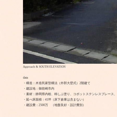
Approach & SOUTH ELEVATION
data
・構造：木造民家型構法（外郭大壁式）2階建て
・建設地：御前崎市内
・素材：静岡県内桧、柿しぶ塗り、コボットステンレスブレース、
・延べ床面積：41坪（床下倉庫は含まない）
・建設費：2500万 （地盤良好・設計費別）