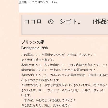
HOME
>
ココロのシゴト_blige
ココロ の シゴト。 （作品
ブリッジの家
Bridgenoie 1998
この家は、こころ民研ヤマシタが、木造はこうありたい！
そう考えて造った家です。
木造なのだから、木を沢山使って、それを内部も外部もだすこと！
構造の形がそのまま、仕上がりの形となる最初の例でした。
当時めずらしかった、ガルバリウムの屋根や壁は、沿岸地であるに
在もそのままの状態でいます。
外の木の部分は、さすがに塗装が剥げてきていますが、特に腐るこ
きています。唯一、ウッドデッキの床だけは、５年に一度くらい、
います。
「木の家」がどのように変化してゆくか？
※ご覧になりたい方は、見学可能です。