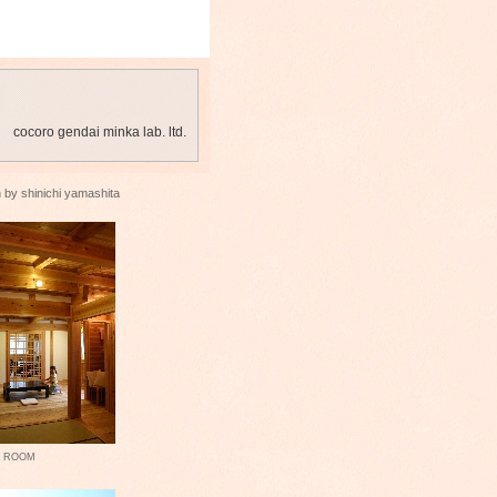
cocoro gendai minka lab. ltd.
 by shinichi yamashita
G ROOM