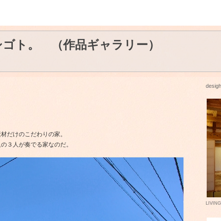
シゴト。 （作品ギャラリー）
desigh
。
素材だけのこだわりの家。
人の３人が奏でる家なのだ。
LIVIN