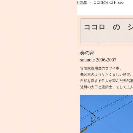
HOME
>
ココロのシゴト_sou
ココロ の 
奏の家
sounoie 2006-2007
冒険家御用達のゴツイ車。
機関車のようなたくましい煙突
自然を愛する住人が望んだ天然
近所の大工と建築士、そして主