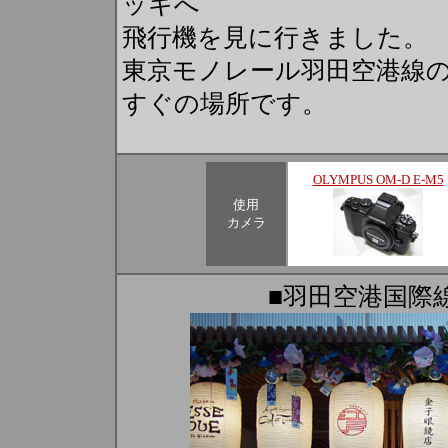
ッキへ
飛行機を見に行きました。
東京モノレール羽田空港線
すぐの場所です。
OLYMPUS OM-D E-M5
使用
カメラ
■羽田空港国際