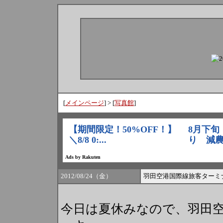
[
メインページ
] > [
写真館
]
2012/08/24（金）
羽田空港国際線旅客ターミ
今日は夏休みなので、羽田