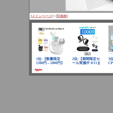
[
メインページ
] > [
写真館
]