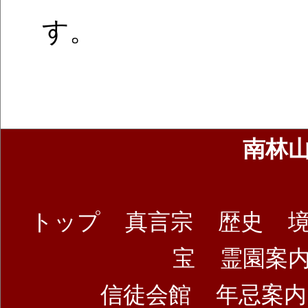
す。
南林
トップ
真言宗
歴史
宝
霊園案
信徒会館
年忌案内