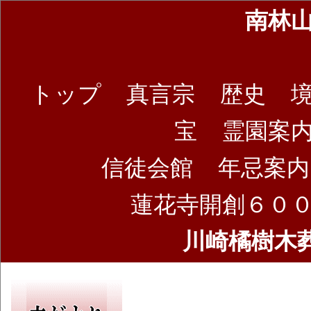
南林
トップ
真言宗
歴史
宝
霊園案
信徒会館
年忌案内
蓮花寺開創６０
川崎橘樹木