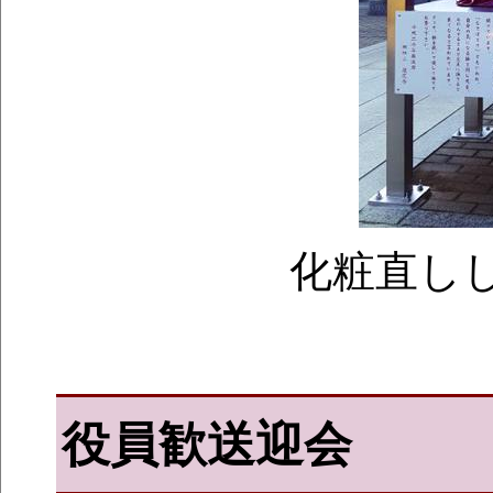
化粧直し
役員歓送迎会