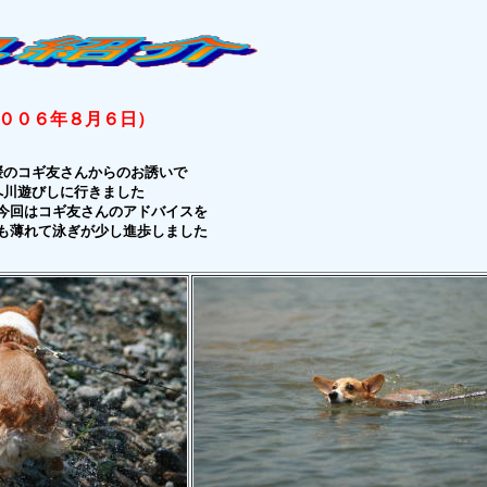
００６年８月６日）
媛のコギ友さんからのお誘いで
へ川遊びしに行きました
今回はコギ友さんのアドバイスを
も薄れて泳ぎが少し進歩しました