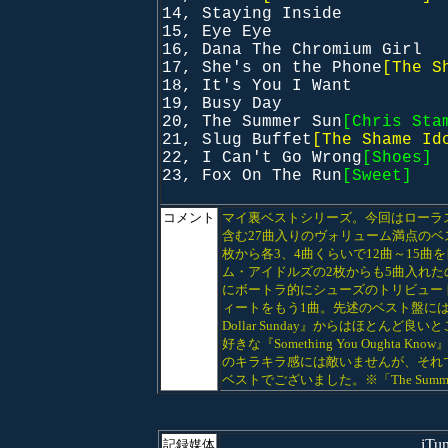
14, Staying Inside
15, Eye Eye
16, Dana The Chromium Girl
17, She's on the Phone
[The S
18, It's You I Want
19, Busy Day
20, The Summer Sun
[Chris Sta
21, Slug Buffet
[The Shame Id
22, I Can't Go Wrong
[Shoes]
23, Fox On The Run
[Sweet]
コメント
マイ裏ベストシリーズ。今回はローラスでや
含む27曲入りのヴォリューム満点の
枚から各3、4曲くらいで12曲～15曲を目
ム・アイドルズの2枚からも5曲入れた
にボートラ的にシューズのトリビュートから1
ィートをもう1曲。先述のベスト盤には『Do
Dollar Sunday』からはほとん
好きな『Something You Ough
のキラキラ感には敵いませんが、それ
ベストでございました。※「The Sum
iT
記録媒体