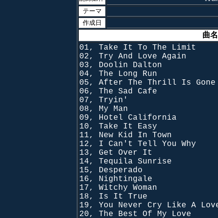
テーマ
作成日
曲名
01, Take It To The Limit
02, Try And Love Again
03, Doolin Dalton
04, The Long Run
05, After The Thrill Is Gone
06, The Sad Cafe
07, Tryin'
08, My Man
09, Hotel California
10, Take It Easy
11, New Kid In Town
12, I Can't Tell You Why
13, Get Over It
14, Tequila Sunrise
15, Desperado
16, Nightingale
17, Witchy Woman
18, Is It True
19, You Never Cry Like A Lov
20, The Best Of My Love