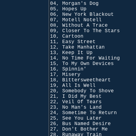
04, Morgan's Dog
05, Hopes Up
06, New York Blackout
07, Motell Notell
08, Without A Trace
09, Closer To The Stars
10, Cartoon
11, Easy Street
12, Take Manhattan
13, Keep It Up
14, No Time For Waiting
15, To My Own Devices
16, Spinnin'
17, Misery
18, Bittersweetheart
19, All Is Well
20, Somebody To Shove
21, I Did My Best
22, Veil Of Tears
23, No Man's Land
24, Sometime To Return
25, See You Later
26, Bus Named Desire
27, Don't Bother Me
28, Runaway Train