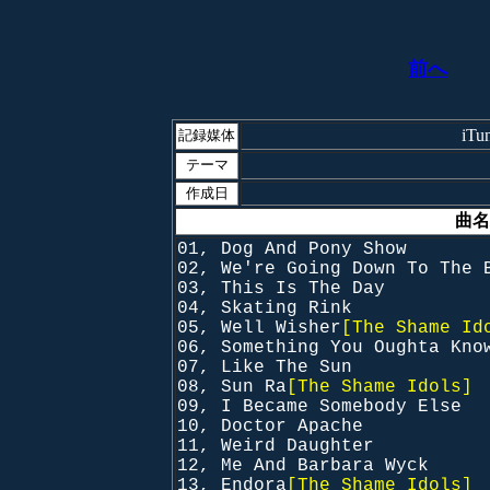
前へ
iT
記録媒体
テーマ
作成日
曲名
01, Dog And Pony Show
02, We're Going Down To The 
03, This Is The Day
04, Skating Rink
05, Well Wisher
[The Shame Id
06, Something You Oughta Kno
07, Like The Sun
08, Sun Ra
[The Shame Idols]
09, I Became Somebody Else
10, Doctor Apache
11, Weird Daughter
12, Me And Barbara Wyck
13, Endora
[The Shame Idols]