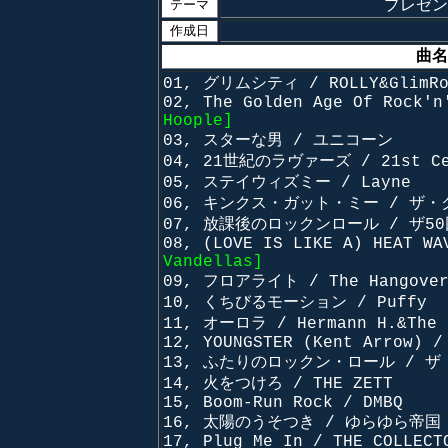
プレゼン
テーマ
作成日
曲名
01, グリムシティ / ROLLY&GlimRo
02, The Golden Age Of Rock'n
Hoople]
03, スターな男 / ユニコーン
04, 21世紀のラヴァーズ / 21st Cen
05, ステイウィズミー / Layne
06, キンクス・ガット・ミー / ザ
07, 放課後のロックンロール / ザ5
08, (LOVE IS LIKE A) HEAT WA
Vandellas]
09, フロアライト / The Hangover
10, くちびるモーション / Puffy
11, オーロラ / Hermann H.&The 
12, YOUNGSTER (Kent Arrow) /
13, ふたりのロックン・ロール / 
14, 火をつけろ / THE ZETT
15, Boom-Run Rock / DMBQ
16, 太陽のうそつき / ゆらゆら帝国
17, Plug Me In / THE COLLECT