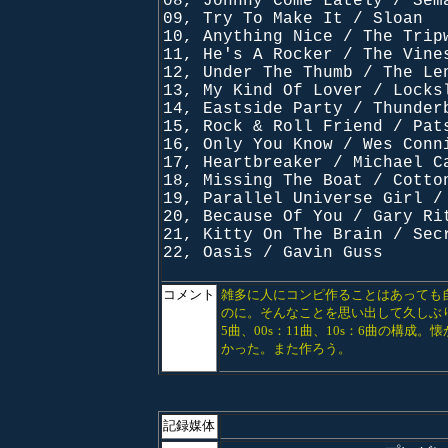
08, Johnny Come Lately / Sem
09, Try To Make It / Sloan
10, Anything Nice / The Trip
11, He's A Rocker / The Vine
12, Under The Thumb / The Le
13, My Kind Of Lover / Locks
14, Eastside Party / Thunder
15, Rock & Roll Friend / Pat
16, Only You Know / Wes Conn
17, Heartbreaker / Michael C
18, Missing The Boat / Cotto
19, Parallel Universe Girl /
20, Because Of You / Gary Ri
21, Kitty On The Brain / Sec
22, Oasis / Gavin Guss
コメント
雑多に人にコンピ作ることはあっても
のに。そんなことを思い出して久しぶりに
5曲、00s：11曲、10s：6曲の構
かった。また作ろう。
記録媒体