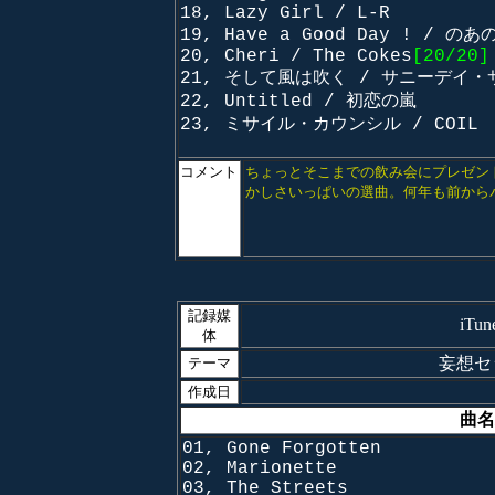
18, Lazy Girl / L-R
19, Have a Good Day ! / のあ
20, Cheri / The Cokes
[20/20]
21, そして風は吹く / サニーデイ・
22, Untitled / 初恋の嵐
23, ミサイル・カウンシル / COIL
コメント
ちょっとそこまでの飲み会にプレゼン
かしさいっぱいの選曲。何年も前から
記録媒
iTu
体
妄想セッ
テーマ
作成日
曲名
01, Gone Forgotten
02, Marionette
03, The Streets