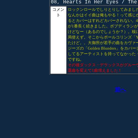
08, Hearts In Her Eyes / The
コメン
ロックンロールでしりとりしてみました
ト
なんかはイイ曲は俺もやる！って感じが
るとカバーはすれどカバーされない。
が1番長く続きました。ボブディラン
けどなー（あるのでしょうか？）。核
局使えず。そこからポールコリンズ「You
たけど。。大御所が若手の曲をカヴァ
ジーズの「Golden Blunders
してるアーティストを持ってなかった
ですね。
その後ダックス・デラックスがグルー
選曲を変えて1曲増えました！
前へ