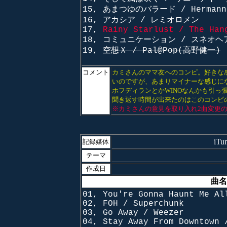
15, あまつゆのバラード / Hermann H
16, アカシア / レミオロメン
17,
Rainy Starlust / The Han
18, コミュニケーション / スネオヘ
19,
空想Ｘ / Pal@Pop(高野健一)
コメント
カミさんのママ友へのコンピ。好きな
いのですが、あまりマイナーな感じに
ホフディランとかWINOなんかも引
聞き返す時間が出来たのはこのコンピ
※カミさんの意見を取り入れ2曲変更の
iT
記録媒体
テーマ
作成日
曲名
01, You're Gonna Haunt Me Al
02, FOH / Superchunk
03, Go Away / Weezer
04, Stay Away From Downtown 