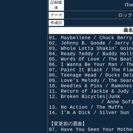
記録媒
iT
体
ロック
テーマ
作成日
曲名
01, Maybellene / Chuck Berry
02, Johnny B. Goode / Jerry 
03, Whole Lotta Shakin' Goin
04, Ready Teddy / Buddy Holl
05, Words Of Love / The Beat
06, I Wanna Be Your Man / Th
07, Paint It Black / The Fla
08, Teenage Head / Ducks Del
09, Love's Melody / The Sear
10, Needles & Pins / Ramones
11, Return of Jackie & Judy 
12, Broken Bicycles│Junk
/ Anne Sofie von Ott
13, No Action / The Muffs
14, I'm A Dick / Silver Sun
【変更前の選曲】
07, Have You Seen Your Mothe