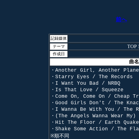
前へ
記録媒体
TOP 1
テーマ
作成日
曲名
・Another Girl, Another Plane
・Starry Eyes / The Records
・I Want You Bad / NRBQ
・Is That Love / Squeeze
・Come On, Come On / Cheap Tr
・Good Girls Don't / The Knac
・I Wanna Be With You / The R
・(The Angels Wanna Wear My) 
・Hit The Floor / Earth Quake
・Shake Some Action / The Fla
※順不同