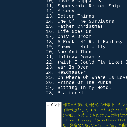
10, Have A Cuppa Tea
11, Supersonic Rocket Ship
12, Misery
13, Better Things
14, One Of The Survivors
15, Father Christmas
16, Life Goes On
17, Only A Dream
18, A Rock 'N' Roll Fantasy
19, Muswell Hillbilly
20, Now And Then
21, Holiday Romance
22, (wish I Could Fly Like) 
23, War Is Over
24, Headmaster
25, Oh Where Oh Where Is Lov
26, Prince Of The Punks
27, Sitting In My Hotel
28, Scattered
コメント
日曜日の夜に明日からの仕事中にキン
イ時代は外してRCA・アリスタの中
分の曲）を持ってきたのでこの時代の
「Come Dancing」「(wish I Cou
た。満遍なく各アルバム1～2曲。25曲でま