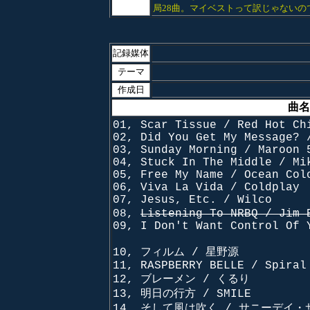
局28曲。マイベストって訳じゃないので
記録媒体
テーマ
作成日
曲名
01, Scar Tissue / Red Hot Ch
02, Did You Get My Message? 
03, Sunday Morning / Maroon 
04, Stuck In The Middle / Mi
05, Free My Name / Ocean Col
06, Viva La Vida / Coldplay
07, Jesus, Etc. / Wilco
08,
Listening To NRBQ / Jim 
09, I Don't Want Control Of 
10, フィルム / 星野源
11, RASPBERRY BELLE / Spiral
12, ブレーメン / くるり
13, 明日の行方 / SMILE
14, そして風は吹く / サニーデイ・