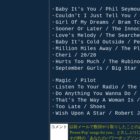
・Baby It's You / Phil Seymou
・Couldn't I Just Tell You / 
・Girl Of My Dreams / Bram Tc
・Sooner Or Later / The Innoc
・Love's Melody / The Searche
・Baby It's Cold Outside / Pe
・Million Miles Away / The Pl
・Cheri / 20/20
・Hurts Too Much / The Rubino
・September Gurls / Big Star
・Magic / Pilot
・Listen To Your Radio / The 
・Do Anything You Wanna Do / 
・That's The Way A Woman Is /
・Too Late / Shoes
・Wish Upon A Star / Robert J
コメント
以前メールで数回やり取りしたことのあ
'Power-Pop' songs for 
その時の「あなたのパワーポップソング