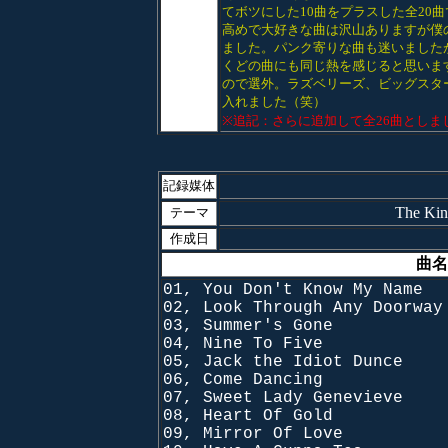
てボツにした10曲をプラスした全20
高めで大好きな曲は沢山ありますが僕
ました。パンク寄りな曲も迷いました
くどの曲にも同じ熱を感じると思いま
ので選外。ラズベリーズ、ビッグスタ
入れました（笑）
※追記：さらに追加して全26曲としました。
記録媒体
The K
テーマ
作成日
曲名
01, You Don't Know My Name
02, Look Through Any Doorway
03, Summer's Gone
04, Nine To Five
05, Jack the Idiot Dunce
06, Come Dancing
07, Sweet Lady Genevieve
08, Heart Of Gold
09, Mirror Of Love