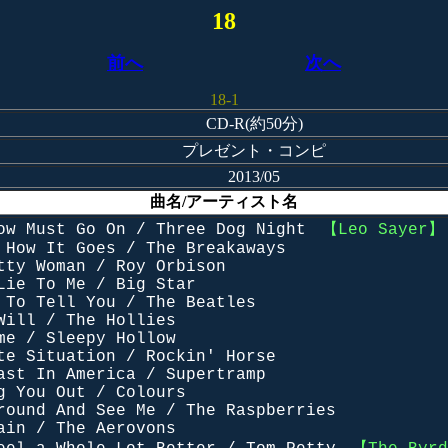
18
前へ
次へ
18-1
CD-R(約50分)
プレゼント・コンピ
2013/05
曲名/アーティスト名
ow Must Go On / Three Dog Night
【Leo Sayer】
 How It Goes / The Breakaways
tty Woman / Roy Orbison
Lie To Me / Big Star
 To Tell You / The Beatles
Will / The Hollies
me / Sleepy Hollow
te Situation / Rockin' Horse
ast In America / Supertramp
g You Out / Colours
round And See Me / The Raspberries
ain / The Aerovons