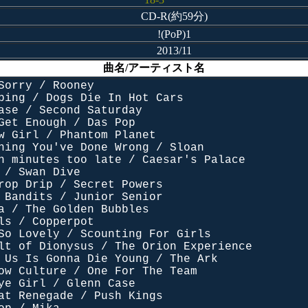
CD-R(約59分)
!(PoP)1
2013/11
曲名/アーティスト名
Sorry / Rooney
ping / Dogs Die In Hot Cars
ase / Second Saturday
Get Enough / Das Pop
w Girl / Phantom Planet
hing You've Done Wrong / Sloan
n minutes too late / Caesar's Palace
 / Swan Dive
rop Drip / Secret Powers
 Bandits / Junior Senior
a / The Golden Bubbles
ls / Copperpot
So Lovely / Scounting For Girls
lt of Dionysus / The Orion Experience
 Us Is Gonna Die Young / The Ark
ow Culture / One For The Team
ye Girl / Glenn Case
at Renegade / Push Kings