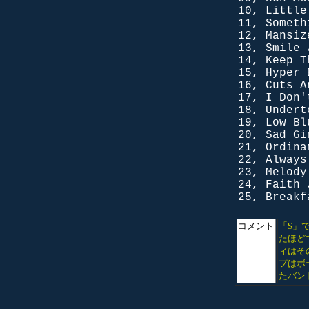
10, Little
11, Someth
12, Mansiz
13, Smile 
14, Keep T
15, Hyper 
16, Cuts A
17, I Don'
18, Undert
19, Low Bl
20, Sad Gi
21, Ordina
22, Always
23, Melody
24, Faith 
25, Breakf
コメント
「S」
たほど
ィはそ
プはボ
たバン