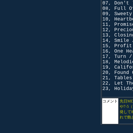
07, Don't 
08, Full O
09, Sweety
10, Heartb
11, Promis
12, Precio
13, Closin
14, Smile 
15, Profit
16, One He
17, Turn /
18, Melodi
19, Califo
20, Found 
21, Tables
22, Let Th
23, Holida
コメント
先日M
や7-5
発して
れで飽