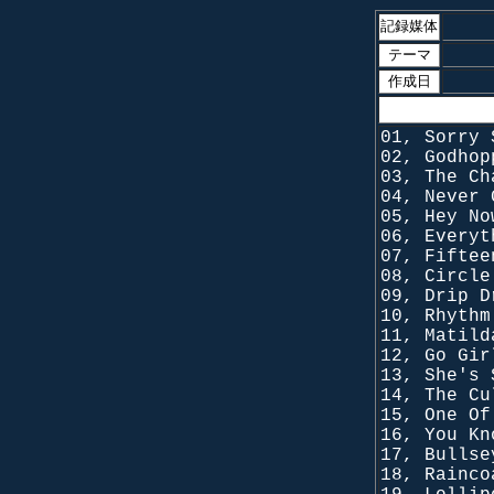
記録媒体
テーマ
作成日
01, Sorry 
02, Godhop
03, The Ch
04, Never 
05, Hey No
06, Everyt
07, Fiftee
08, Circle
09, Drip D
10, Rhythm
11, Matild
12, Go Gir
13, She's 
14, The Cu
15, One Of
16, You Kn
17, Bullse
18, Rainco