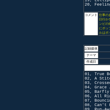
19, Lollip
20, Feelin
コメント
仕事の
日行か
ンピの
にポッ
ルはポ
記録媒体
テーマ
作成日
01, True B
02, A Stit
03, Crosse
04, Grace 
05, Barfly
06, All Ri
07, Bounci
08, Can't 
09, Run-Aw