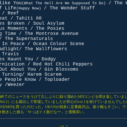
like You
/ The W
(What The Hell Are We Supposed To Do)
f Life
/ The Wonder Stuff
(Happy Now)
 / Reef
eat / Tahiti 80
es Broken / Soul Asylum
us Moments / The Posies
g Time / The Montrose Avenue
/ The Supernaturals
 In Peace / Ocean Colour Scene
adlight/ The Wallflowers
 Travis
es Haunt You / Dodgy
rnication / Red Hot Chili Peppers
Out About You / Gin Blossoms
 Turning/ Harem Scarem
e People Know / Toploader
y /Weezer
D終了のニュースをうけて久しぶりに録り溜めたMDコンピを聞き返していました。7
（Vol.2）にも蔵出しで登場していましたが肝心のvol.1を挙げていませんでし
80分MDを買ったのだった。UK/USが雑多に定番曲沢山。振り幅もすごい。
き飽きした曲も「やっぱイイ曲だなー」と感慨深い。
18-3