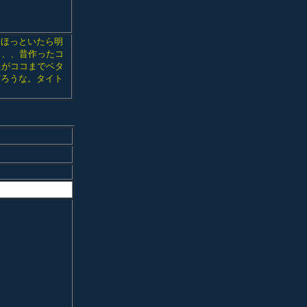
らほっといたら明
と、、昔作ったコ
たがココまでベタ
だろうな。タイト