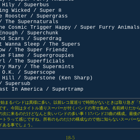
 Hily / Superbus
ing Wicked / Super 8
e Rooster / Supergrass
/ The Supernaturals
he Cosmic Trigger Happy / Super Furry Animals
Enough / Superchunk
nd Scars / Superdrag
t Wanna Sleep / The Supers
ow / The Super Friendz
ue Flame / Supergroupies
rl / The Superficials
ry Mary / The Supermints
 O.K. / Superscope
 Hill / Superstone (Ken Sharp)
/ Supersub
ast In America / Supertramp
で始まるバンドは異様に多い。以前レコ屋巡りで時間がないときは取り急ぎ「
です。今回はタイトル通りスーパーが付くバンドの寄せ集め。名前縛りだか
の次に来るのだけどなんと良いバンドの多い事！17バンド23曲の構成。最後
ートラって感じですね。所有のものだけの構成なので他に知らないスーパー
ドある事でしょう。
18-5