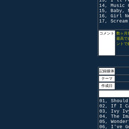
13, I'll F
14, Music 
15, Baby, 
16, Girl N
17, Scream
コメント
数ヶ月
最高で
ントで
記録媒体
テーマ
作成日
01, Should
02, If I C
03, Ivy Iv
04, The Im
05, Wonder
06, I've G