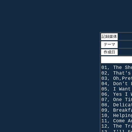
記録媒体
テーマ
作成日
01, The Sh
02, That's
03, Oh,Pre
04, Don't 
05, I Want
06, Yes I 
07, One Ti
08, Delica
09, Breakf
10, Helpin
11, Come A
12, The Tr