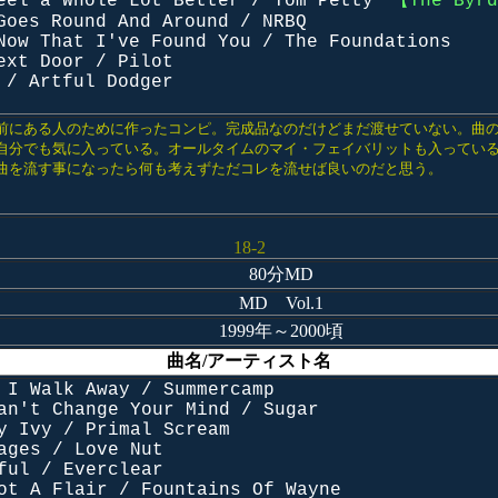
eel a Whole Lot Better / Tom Petty
【The Byr
Goes Round And Around / NRBQ
Now That I've Found You / The Foundations
ext Door / Pilot
 / Artful Dodger
前にある人のために作ったコンピ。完成品なのだけどまだ渡せていない。曲
自分でも気に入っている。オールタイムのマイ・フェイバリットも入ってい
曲を流す事になったら何も考えずただコレを流せば良いのだと思う。
18-2
80分MD
MD Vol.1
1999年～2000頃
曲名/アーティスト名
 I Walk Away / Summercamp
an't Change Your Mind / Sugar
y Ivy / Primal Scream
ages / Love Nut
ful / Everclear
ot A Flair / Fountains Of Wayne