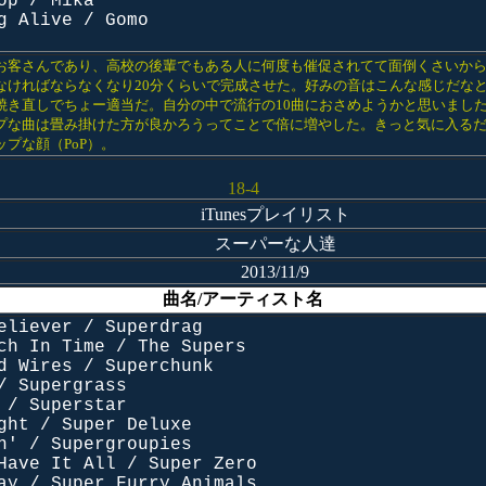
op / Mika
g Alive / Gomo
お客さんであり、高校の後輩でもある人に何度も催促されてて面倒くさいか
なければならなくなり20分くらいで完成させた。好みの音はこんな感じだな
焼き直しでちょー適当だ。自分の中で流行の10曲におさめようかと思いまし
プな曲は畳み掛けた方が良かろうってことで倍に増やした。きっと気に入る
ップな顔（PoP）。
18-4
iTunesプレイリスト
スーパーな人達
2013/11/9
曲名/アーティスト名
eliever / Superdrag
ch In Time / The Supers
d Wires / Superchunk
/ Supergrass
 / Superstar
ght / Super Deluxe
n' / Supergroupies
Have It All / Super Zero
ay / Super Furry Animals