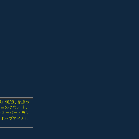
S」欄だけを漁っ
ら曲のクウォリテ
のスーパートラン
なポップでイカし