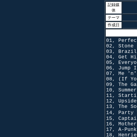
記録媒
体
テーマ
作成日
01, Perfec
02, Stone 
03, Brazil
04, Get Hi
05, Everyo
06, Jump I
07, Me 'n'
08, (If Yo
09, The Ga
10, Summer
11, Starti
12, Upside
13, The So
14, Party 
15, Captai
16, Mother
17, A-Punk
18, Henrie