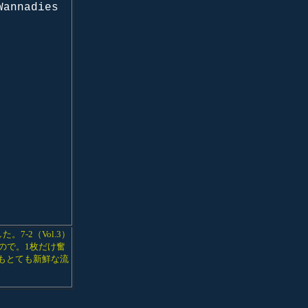
annadies
-2（Vol.3）
たので。1枚だけ奮
でもとても新鮮な流