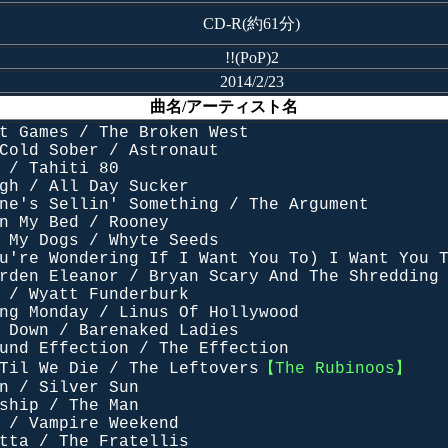
CD-R(約61分)
!!(PoP)2
2014/2/23
曲名/アーティスト名
t Games / The Broken West
Cold Sober / Astronaut
 / Tahiti 80
gh / All Day Sucker
ne's Sellin' Something / The Argument
n My Bed / Rooney
 My Dogs / Whyte Seeds
u're Wondering If I Want You To) I Want You 
rden Eleanor / Bryan Scary And The Shredding
 / Wyatt Funderburk
ng Monday / Linus Of Hollywood
 Down / Barenaked Ladies
und Effection / The Effection
Til We Die / The Leftovers
【The Rubinoos】
n / Silver Sun
ship / The Man
 / Vampire Weekend
tta / The Fratellis