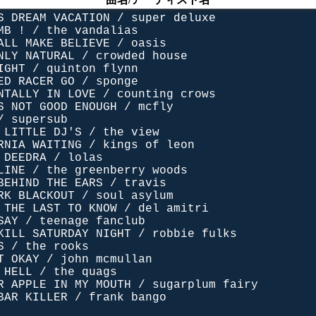
S DREAM VACATION / super deluxe
MB ! / the vandalias
ALL MAKE BELIEVE / oasis
NLY NATURAL / crowded house
IGHT / quinton flynn
ED RACER GO / sponge
NTALLY IN LOVE / counting crows
S NOT GOOD ENOUGH / mcfly
/ supersub
 LITTLE DJ'S / the view
RNIA WAITING / kings of leon
 DEEDRA / lolas
LINE / the greenberry woods
BEHIND THE EARS / travis
RK BLACKOUT / soul asylum
 THE LAST TO KNOW / del amitri
SAY / teenage fanclub
KILL SATURDAY NIGHT / robbie fulks
S / the rooks
T OKAY / john mcmullan
 HELL / the quags
R APPLE IN MY MOUTH / sugarplum fairy
BAR KILLER / frank bango