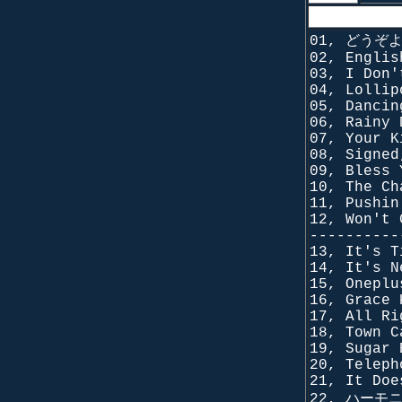
01, どうぞ
02, Englis
03, I Don'
04, Lollip
05, Dancin
06, Rainy 
07, Your K
08, Signed
09, Bless 
10, The Ch
11, Pushin
12, Won't 
----------
13, It's T
14, It's N
15, Oneplu
16, Grace 
17, All Ri
18, Town C
19, Sugar 
20, Teleph
21, It Doe
22, ハーモ