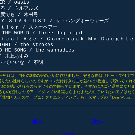
ER / oasis
くる / ウルフルズ
何度でも / 木村弓
ＮＹ ＳＴＡＲＬＵＳＴ / ザ・ハングオーヴァーズ
ｕｔｉｏｎ / スネオヘアー
 THE WORLD / three dog night
ｍｉｃａｌ Ａｇｅ / Ｃｏｍｅｂａｃｋ Ｍｙ Ｄａｕｇｈｔｅ
IGHT / the strokes
D ME SONG / the wannadies
 / 井上あずみ
んっていいな / 不明
8年一発目は、自分の2歳の娘のために作りました。好きな曲はリピートで何度で
踊りたい性格らしいのですがコレだけ好きな曲が並べば1枚通して聴いてくれ
じ歌を聴かされるのもキツイので願っています。さすがにスゴイ選曲になり
るものだけなのでアニメソングや童謡ならまだまだ入れてやりたいモノはた
「怪物くん」のオープニングとエンディング。あ、スマップの「Dear Woma
前へ
次へ
TOP