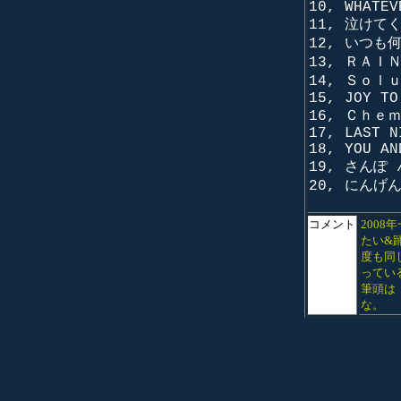
10, WHATEV
11, 泣けて
12, いつも
13, ＲＡＩ
14, Ｓｏｌ
15, JOY TO
16, Ｃｈｅ
17, LAST N
18, YOU AN
19, さんぽ
20, にんげ
コメント
200
たい&
度も同
ってい
筆頭は
な。