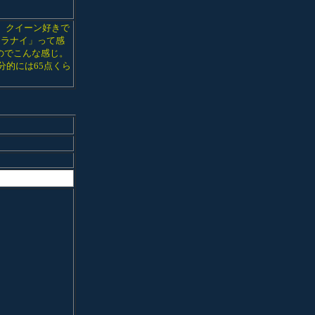
。クイーン好きで
マラナイ」って感
のでこんな感じ。
分的には65点くら