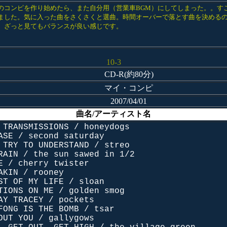
のコンピを作り始めたら、また自分用（営業車BGM）にしてしまった。。す
ました。気に入った曲をさくさくと選曲。時間オーバーで落とす曲を決めるの
。ざっと見てもバランスが良い感じです。
10-3
CD-R(約80分)
マイ・コンピ
2007/04/01
曲名/アーティスト名
 TRANSMISSIONS / honeydogs
ASE / second saturday
 TRY TO UNDERSTAND / streo
RAIN / the sun sawed in 1/2
E / cherry twister
AKIN / rooney
ST OF MY LIFE / sloan
TIONS ON ME / golden smog
AY TRACEY / pockets
FONG IS THE BOMB / tsar
OUT YOU / gallygows