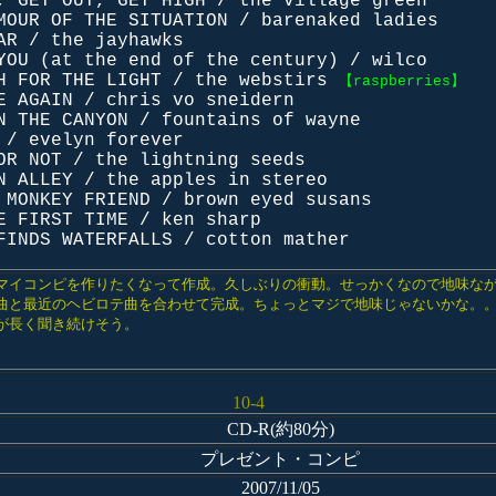
, GET OUT, GET HIGH / the village green
MOUR OF THE SITUATION / barenaked ladies
AR / the jayhawks
YOU (at the end of the century) / wilco
H FOR THE LIGHT / the webstirs
【raspberries】
E AGAIN / chris vo sneidern
N THE CANYON / fountains of wayne
 / evelyn forever
OR NOT / the lightning seeds
N ALLEY / the apples in stereo
 MONKEY FRIEND / brown eyed susans
E FIRST TIME / ken sharp
FINDS WATERFALLS / cotton mather
マイコンピを作りたくなって作成。久しぶりの衝動。せっかくなので地味な
曲と最近のヘビロテ曲を合わせて完成。ちょっとマジで地味じゃないかな。
が長く聞き続けそう。
10-4
CD-R(約80分)
プレゼント・コンピ
2007/11/05