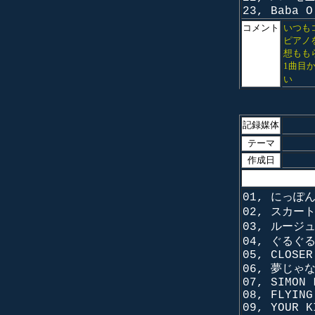
23, Baba O
コメント
いつも
ピアノ
想もも
1曲目
い
記録媒体
テーマ
作成日
01, にっぽ
02, スカー
03, ルージ
04, ぐるぐ
05, CLOSER
06, 夢じゃ
07, SIMON 
08, FLYING
09, YOUR K