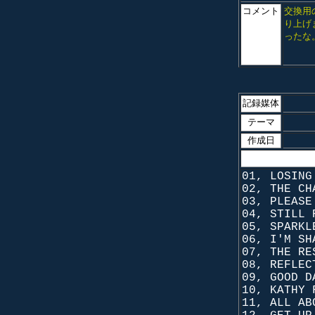
コメント
交換用
り上げ
ったな
記録媒体
テーマ
作成日
01, LOSING
02, THE CH
03, PLEASE
04, STILL 
05, SPARKL
06, I'M SH
07, THE RE
08, REFLEC
09, GOOD D
10, KATHY 
11, ALL AB