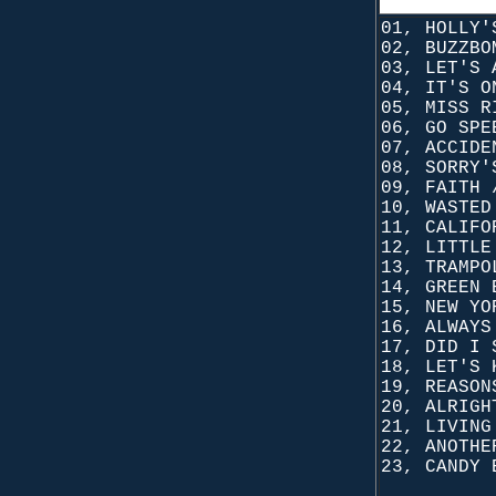
01, HOLLY'
02, BUZZBO
03, LET'S 
04, IT'S O
05, MISS R
06, GO SPE
07, ACCIDE
08, SORRY'
09, FAITH 
10, WASTED
11, CALIFO
12, LITTLE
13, TRAMPO
14, GREEN 
15, NEW YO
16, ALWAYS
17, DID I 
18, LET'S 
19, REASON
20, ALRIGH
21, LIVING
22, ANOTHE
23, CANDY 