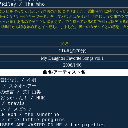
'Riley / The Who
コンピを作ってくれという同僚のために作りました。選曲時間は2時間くらい
を弾くなどが一応キーワード。そしてパワポばかりだと「同じような曲でツ
らった事もあるのでそこら辺踏まえて。でも持っているCDで作れば限界ある
か13曲目から聴き始めるとイイ感じにしました。後半の方がイイとの感想。自
10-5
CD-R(約70分)
My Daughter Favorite Songs vol.1
2008/1/06
曲名/アーティスト名
ん昔ばなし / 不明
ト / スネオヘアー
ュの伝言 / 荒井由美
るどっか～ん！ / NHK
 / travis
ない / スピッツ
LE BON / the sunshine
 / nice little penguins
ISSES ARE WASTED ON ME / the pipettes