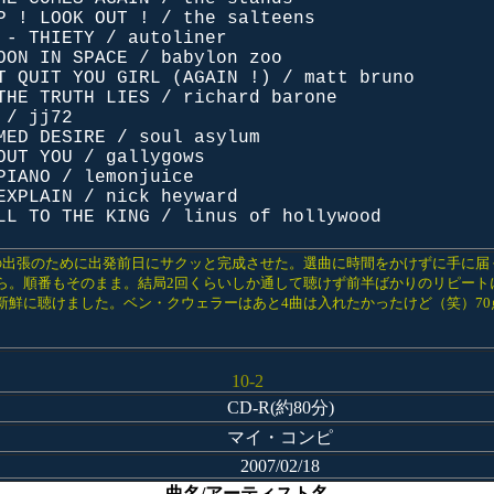
P ! LOOK OUT ! / the salteens
 - THIETY / autoliner
OON IN SPACE / babylon zoo
T QUIT YOU GIRL (AGAIN !) / matt bruno
THE TRUTH LIES / richard barone
 / jj72
MED DESIRE / soul asylum
OUT YOU / gallygows
PIANO / lemonjuice
EXPLAIN / nick heyward
LL TO THE KING / linus of hollywood
の出張のために出発前日にサクッと完成させた。選曲に時間をかけずに手に届
ら。順番もそのまま。結局2回くらいしか通して聴けず前半ばかりのリピート
新鮮に聴けました。ベン・クウェラーはあと4曲は入れたかったけど（笑）7
。
10-2
CD-R(約80分)
マイ・コンピ
2007/02/18
曲名/アーティスト名