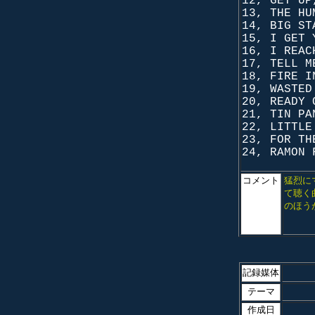
12, GET UP
13, THE HU
14, BIG ST
15, I GET 
16,
I REAC
17, TELL M
18, FIRE I
19, WASTED
20, READY 
21, TIN PA
22, LITTLE
23, FOR TH
24, RAMON 
コメント
猛烈に
て聴く
のほう
記録媒体
テーマ
作成日