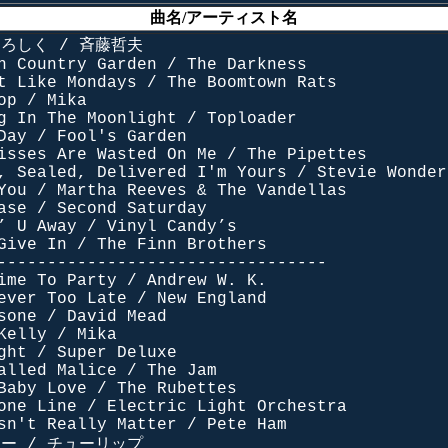
曲名/アーティスト名
よろしく
/ 斉藤哲夫
h Country Garden / The Darkness
t Like Mondays / The Boomtown Rats
op / Mika
g In The Moonlight / Toploader
Day / Fool's Garden
isses Are Wasted On Me / The Pipettes
, Sealed, Delivered I'm Yours / Stevie Wonder
You / Martha Reeves & The Vandellas
ase / Second Saturday
’ U Away / Vinyl Candy’s
Give In / The Finn Brothers
---------------------------------
ime To Party / Andrew W. K.
ever Too Late / New England
sone / David Mead
Kelly / Mika
ght / Super Deluxe
alled Malice / The Jam
Baby Love / The Rubettes
one Line / Electric Light Orchestra
sn't Really Matter / Pete Ham
ニー / チューリップ