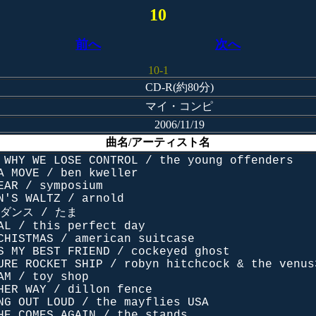
10
前へ
次へ
10-1
CD-R(約80分)
マイ・コンピ
2006/11/19
曲名/アーティスト名
 WHY WE LOSE CONTROL / the young offenders
A MOVE / ben kweller
EAR / symposium
N'S WALTZ / arnold
のダンス / たま
AL / this perfect day
CHISTMAS / american suitcase
S MY BEST FRIEND / cockeyed ghost
URE ROCKET SHIP / robyn hitchcock & the venus
AM / toy shop
HER WAY / dillon fence
NG OUT LOUD / the mayflies USA
HE COMES AGAIN / the stands