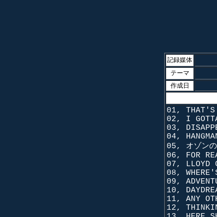
記録媒体
テーマ
作成日
01, THAT'S
02, I GOTT
03, DISAPP
04, HANGMA
05, オゾン
06, FOR RE
07, LLOYD 
08, WHERE'
09, ADVENT
10, DAYDRE
11, ANY OT
12, THINKI
13, HERE S