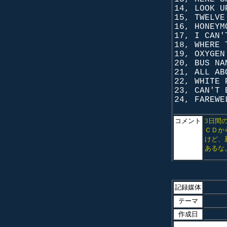
14, LOOK U
15, TWELVE
16, HONEYM
17, I CAN'
18, WHERE 
19, OXYGEN
20, BUS NA
21, ALL AB
22, WHITE 
23, CAN'T 
24, FAREWE
コメント
3日間
ＣＤか
けど、
あるな
記録媒体
テーマ
作成日