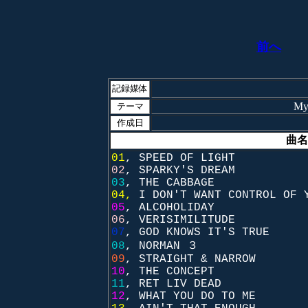
前へ
記録媒体
My
テーマ
作成日
曲名
01
, SPEED OF LIGHT
02
, SPARKY'S DREAM
03
, THE CABBAGE
04,
I DON'T WANT CONTROL OF 
05
, ALCOHOLIDAY
06
, VERISIMILITUDE
07
, GOD KNOWS IT'S TRUE
08
, NORMAN ３
09
, STRAIGHT & NARROW
10
, THE CONCEPT
11
, RET LIV DEAD
12
, WHAT YOU DO TO ME