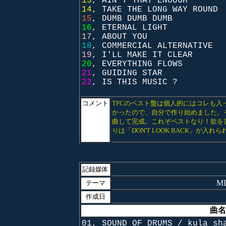
13
, AIN'T THAT ENOUGH
14
,
TAKE THE LONG WAY ROUND
15
, DUMB DUMB DUMB
16
, ETERNAL LIGHT
17
, ABOUT YOU
18
, COMMERCIAL ALTERNATIVE
19
, I'LL MAKE IT CLEAR
20
, EVERYTHING FLOWS
21
, GUIDING STAR
22
, IS THIS MUSIC ?
コメント
TFCのベスト盤は個人的にはコレも入
かったので、自分で作り始めました。
曲して完成。これぞベストなり！欲を
りは「DON'T LOOK BACK」が
記録媒体
M
テーマ
作成日
曲名
01, SOUND OF DRUMS / kula sh