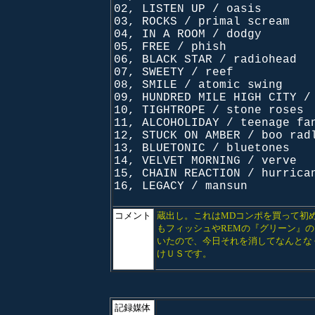
02, LISTEN UP / oasis
03, ROCKS / primal scream
04, IN A ROOM / dodgy
05, FREE / phish
06, BLACK STAR / radiohead
07, SWEETY / reef
08, SMILE / atomic swing
09, HUNDRED MILE HIGH CITY /
10, TIGHTROPE / stone roses
11, ALCOHOLIDAY / teenage fa
12, STUCK ON AMBER / boo rad
13, BLUETONIC / bluetones
14, VELVET MORNING / verve
15, CHAIN REACTION / hurrica
16, LEGACY / mansun
コメント
蔵出し。これはMDコンポを買って初
もフィッシュやREMの『グリーン』のラスト
いたので、今日それを消してなんとな
けＵＳです。
記録媒体