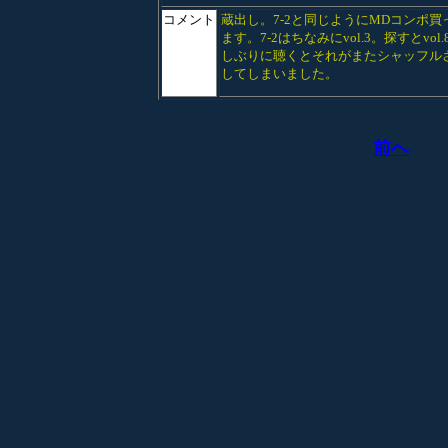
コメント
蔵出し。7-2と同じようにMDコンポ買
ます。7-2はちなみにvol.3。探すと
しぶりに聴くとそれがまたシャッフル
してしまいました。
前へ