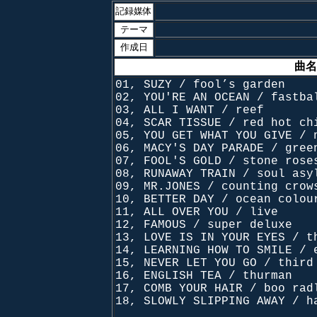
記録媒体
テーマ
作成日
曲名
01, SUZY / fool’s garden
02, YOU'RE AN OCEAN / fastba
03, ALL I WANT / reef
04, SCAR TISSUE / red hot ch
05, YOU GET WHAT YOU GIVE / 
06, MACY'S DAY PARADE / gree
07, FOOL'S GOLD / stone rose
08, RUNAWAY TRAIN / soul asy
09, MR.JONES / counting crow
10, BETTER DAY / ocean colou
11, ALL OVER YOU / live
12, FAMOUS / super deluxe
13, LOVE IS IN YOUR EYES / t
14, LEARNING HOW TO SMILE / 
15, NEVER LET YOU GO / third
16, ENGLISH TEA / thurman
17, COMB YOUR HAIR / boo rad
18, SLOWLY SLIPPING AWAY / h