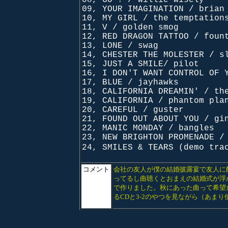
08, GO ! / willie wisely
09, YOUR IMAGINATION / brian
10, MY GIRL / the temptation
11, V / golden smog
12, RED DRAGON TATTOO / foun
13, LONE / swag
14, CHESTER THE MOLESTER / s
15, JUST A SMILE/ pilot
16, I DON'T WANT CONTROL OF 
17, BLUE / jayhawks
18, CALIFORNIA DREAMIN' / th
19, CALIFORNIA / phantom pla
20, CAREFUL / guster
21, FOUND OUT ABOUT YOU / gi
22, MANIC MONDAY / bangles
23, NEW BRIGHTON PROMENADE /
24, SMILES & TEARS (demo t
コメント
会社の友人が僕の結婚披露宴で友人に配
ってるし曲聴くとおまえの結婚式が浮
で作りました。秋にあった曲って希望
るCDと3-2のやつを見ながら（あま