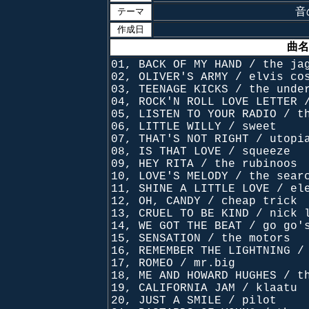
音
テーマ
作成日
曲名
01, BACK OF MY HAND / the ja
02, OLIVER'S ARMY / elvis co
03, TEENAGE KICKS / the unde
04, ROCK'N ROLL LOVE LETTER 
05, LISTEN TO YOUR RADIO / t
06, LITTLE WILLY / sweet
07, THAT'S NOT RIGHT / utopi
08, IS THAT LOVE / squeeze
09, HEY RITA / the rubinoos
10, LOVE'S MELODY / the sear
11, SHINE A LITTLE LOVE / el
12, OH, CANDY / cheap trick
13, CRUEL TO BE KIND / nick 
14, WE GOT THE BEAT / go go'
15, SENSATION / the motors
16, REMEMBER THE LIGHTNING /
17, ROMEO / mr.big
18, ME AND HOWARD HUGHES / t
19, CALIFORNIA JAM / klaatu
20, JUST A SMILE / pilot