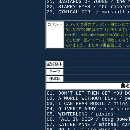
21, BASTARDS OF YOUNG / the 
22, STARRY EYES / the record
23, CYNICAL GIRL / marshall 
コメント
５００００番のプレゼント用コンピです
直しなので10曲はダブリがありますが、前
costello、#10の
the searcher
でしたが、熱いメールに感激してもう
らいました。またキリ番企画しよーっ
記録媒体
テーマ
作成日
曲名
01, DON'T LET THEM GET YOU D
02, A WORLD WITHOUT LOVE / p
03, I CAN HEAR MUSIC / miles
04,
OLIVER'S ARMY / elvis co
05, WINTERLONG / pixies
06, FALL IN DEEP / doug powe
07, KAILEE ANNE / michael ca