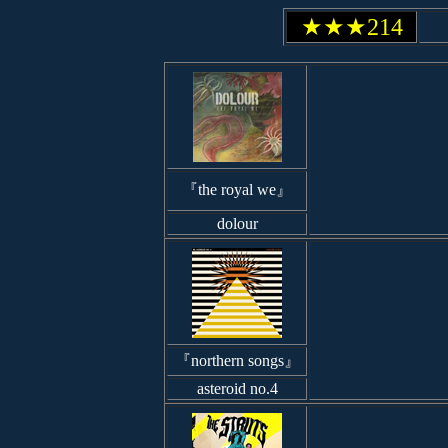
★★★214
『the royal we』
dolour
『northern songs』
asteroid no.4