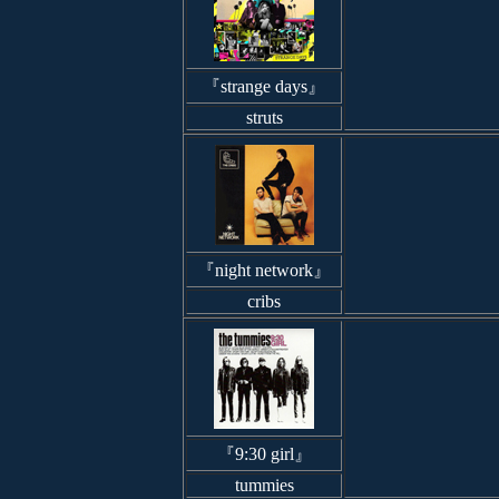
『strange days』
struts
『night network』
cribs
『9:30 girl』
tummies