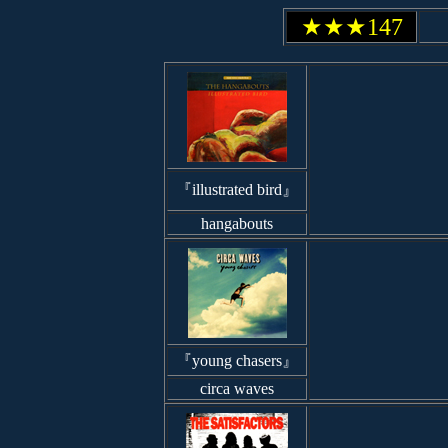
★★★147
『illustrated bird』
hangabouts
『young chasers』
circa waves