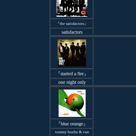
『the satisfactors』
satisfactors
『started a fire』
one night only
『blue orange』
tommy hoehn & van