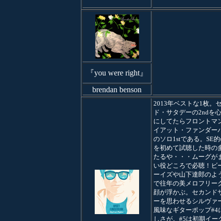
『you were right』
brendan benson
2013年ベストな1枚。
ド・サタデーの2ndを
にしてたらフロントマ
イアット・ファンダー
のソロ1stである。SE的#
を初めて試聴した時の
たるや・・・ムーグが
い役どころで必聴！ビ
ーイズや山下達郎のよう
で往年の美メロフリー
顔が浮かぶ。セカンド
ーを思わせるシルヴァ
風味なギターポップ#4
しさが。#5は初期イー