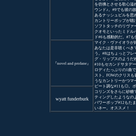
を彷彿とさせる歌心溢
ウンド♪。#9でも彼の
あるナッシュビルを思
カントリーポップが聴
ソフトタッチのリヴァ
クオモといったミドル
ド#6も感動的だ。#7も
マイク・ヴァイオラが
あなたは是非聴くべき
う。#8はちょっとフレ
グ・リップスのようだ
『novel and profane』
#10もセカンドサタデ
ロディたっぷりの1曲
スト。FOWのクリスも
うなカントリーかつマ
ビート調な#11も◎。
コリンズをさらに砂糖
ティングしたようなの
wyatt funderburk
パワーポップ#12もた
いネー。オススメ！