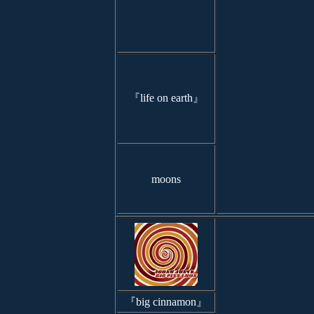
『life on earth』
moons
『big cinnamon』