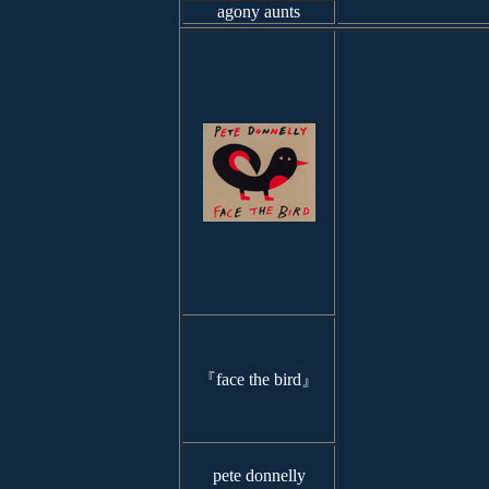
agony aunts
『face the bird』
pete donnelly