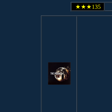
★★★135