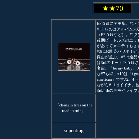
★★70
EP収録にデモ集。#1～
#11,12のはアルバム未
（EP収録など）。#1,
後期ビートルズのエッ
があってメロディもさ
#3はお馴染パワポ！#4,5
良曲が並ぶ。#5は逸品
は3rdのボートラ収録
名曲。「be my baby
な#7も◎。#10は「i guess
american」ですね。4
ながら#11はイイナ。
3rd/4thのデモやライブ
『changin tires on the
road to ruin』
superdrag