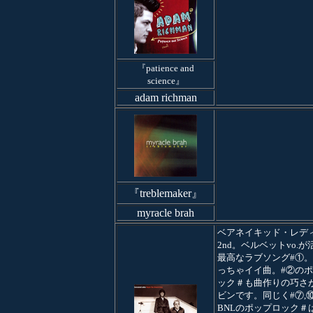
『patience and
science』
adam richman
『treblemaker』
myracle brah
ベアネイキッド・レデ
2nd。ベルベットvo.が
最高なラブソング#①
っちゃイイ曲。#②の
ック＃も曲作りの巧さ
ビンです。同じく#⑦,
BNLのポップロック＃