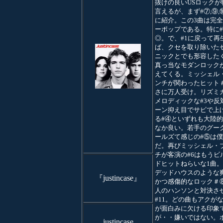
抜けの良いUSロックが
言えるが、まず#⑦,⑨,
に紹介。この3曲は完
ーポップである。特に#
◎。で、#1に戻って再
ば、クセを取り除いた
ニックとでも形容した
真っ当なモダンロック
えてくる。ミッシェル
ンチが関わったヒット
さに万人受け。リズミ
メロディックな#3や反
ーン抑え目でサビで上
る#④といずれも大陸
なか良い。若手のグー
ールズて感じの#⑤は
だ。再びミッシェル・
チが客演の#6はもうビ
ドヒットねらいな1曲
デッドハウスのような
『justincase』
かつ感傷的なロック＃
人のハンソンと対決さ
#11。どの曲もアクが
が面白みに欠ける印象
が・・嫌いではない。
justincase