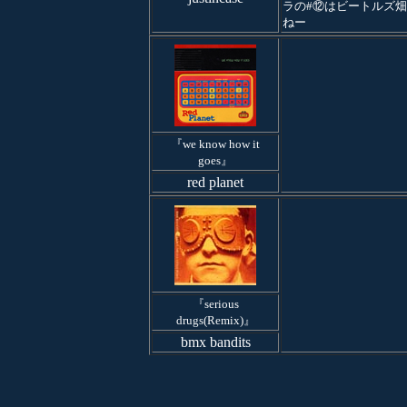
ラの#⑫はビートルズ
ねー
『we know how it
goes』
red planet
『serious
drugs(Remix)』
bmx bandits