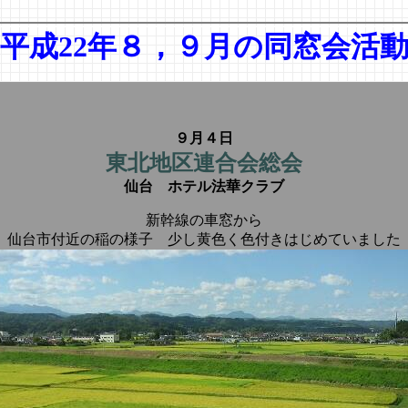
平成22年８，９月の同窓会活
９月４日
東北地区連合会総会
仙台 ホテル法華クラブ
新幹線の車窓から
仙台市付近の稲の様子 少し黄色く色付きはじめていました