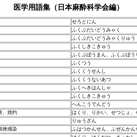
医学用語集（日本麻酔科学会編）
せろとにん
ふくぶだいどうみゃく
ふくぶだいどうみゃくりゅう
ふくしきこきゅう
ふくぶぼうまん、ふくぶぼう
ふくつう
ふくくうせんし
ふくくうないあつ
ふくへきはんしゃ
ふくしきこきゅう
へんこうでんどう
断、焼灼
はくり、りかい、せつじょ、
りゅうざん
頓挫感染
ふはつかんせん、ふぜんかん