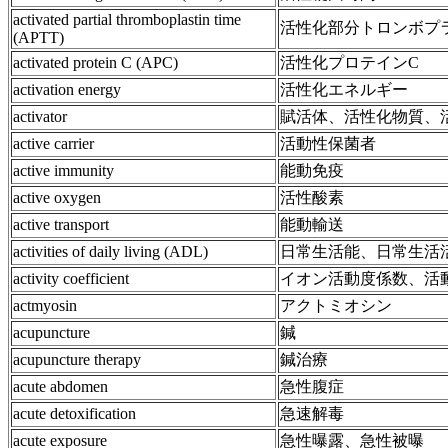
activated partial thromboplastin time
活性化部分トロンボプ
(APTT)
activated protein C (APC)
活性化プロテインC
activation energy
活性化エネルギー
activator
賦活体、活性化物質、
active carrier
活動性保菌者
active immunity
能動免疫
active oxygen
活性酸素
active transport
能動輸送
activities of daily living (ADL)
日常生活能、日常生活
activity coefficient
イオン活動度係数、活
actmyosin
アクトミオシン
acupuncture
鍼
acupuncture therapy
鍼治療
acute abdomen
急性腹症
acute detoxification
急速解毒
acute exposure
急性曝露、急性被曝