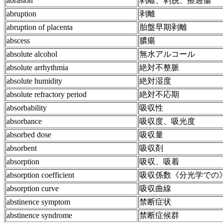
abrasion
剥離、剥脱、擦過傷
abruption
剥離
abruption of placenta
胎盤早期剥離
abscess
膿瘍
absolute alcohol
無水アルコール
absolute arrhythmia
絶対不整脈
absolute humidity
絶対湿度
absolute refractory period
絶対不応期
absorbability
吸収性
absorbance
吸収度、吸光度
absorbed dose
吸収量
absorbent
吸収剤
absorption
吸収、吸着
absorption coefficient
吸収係数《分光学での
absorption curve
吸収曲線
abstinence symptom
禁断症状
abstinence syndrome
禁断症候群