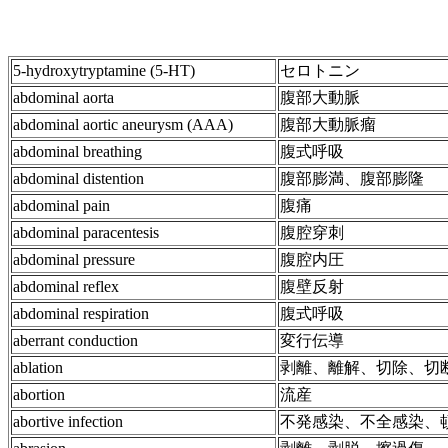
5-hydroxytryptamine (5-HT)
セロトニン
abdominal aorta
腹部大動脈
abdominal aortic aneurysm (AAA)
腹部大動脈瘤
abdominal breathing
腹式呼吸
abdominal distention
腹部膨満、腹部膨隆
abdominal pain
腹痛
abdominal paracentesis
腹腔穿刺
abdominal pressure
腹腔内圧
abdominal reflex
腹壁反射
abdominal respiration
腹式呼吸
aberrant conduction
変行伝導
ablation
剥離、離解、切除、切
abortion
流産
abortive infection
不発感染、不全感染、