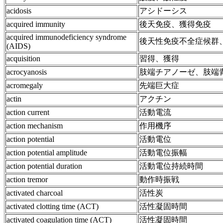
acidosis
アシドーシス
acquired immunity
後天免疫、獲得免疫
acquired immunodeficiency syndrome
後天性免疫不全症候群
(AIDS)
acquisition
習得、獲得
acrocyanosis
肢端チアノーゼ、肢端
acromegaly
先端巨大症
actin
アクチン
action current
活動電流
action mechanism
作用機序
action potential
活動電位
action potential amplitude
活動電位振幅
action potential duration
活動電位持続時間
action tremor
動作時振戦
activated charcoal
活性炭
activated clotting time (ACT)
活性凝固時間
activated coagulation time (ACT)
活性凝固時間