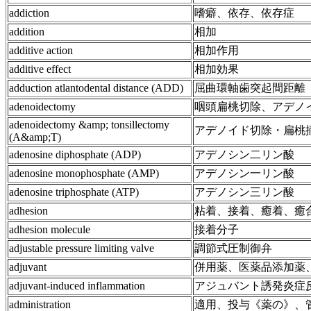
addiction
嗜癖、依存、依存症
addition
相加
additive action
相加作用
additive effect
相加効果
adduction atlantodental distance (ADD)
屈曲環軸歯突起間距離
adenoidectomy
咽頭扁桃切除、アデノ
adenoidectomy &amp; tonsillectomy
アデノイド切除・扁桃
(A&amp;T)
adenosine diphosphate (ADP)
アデノシン二リン酸
adenosine monophosphate (AMP)
アデノシン一リン酸
adenosine triphosphate (ATP)
アデノシン三リン酸
adhesion
粘着、接着、癒着、癒
adhesion molecule
接着分子
adjustable pressure limiting valve
調節式圧制御弁
adjuvant
併用薬、医薬品添加薬
adjuvant-induced inflammation
アジュバント誘発炎症
administration
適用、投与《薬の》、