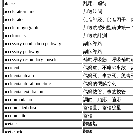
abuse
乱用、虐待
acceleration time
加速時間
accelerator
促進神経、促進因子、
acceleromyograph
加速度感知型筋弛緩モ
accelometry
加速度計測
accessory conduction pathway
副伝導路
accessory pathway
副伝導路
accessory respiratory muscle
補助呼吸筋、呼吸補助
accident
偶発症、不慮の事故、
accidental death
偶発死、事故死、災害
accidental dural puncture
偶発的硬膜穿刺
accidental extubation
偶発抜管、事故抜管
accommodation
調節、順応、適応
accumulated dose
蓄積量、蓄積線量
accumulation
蓄積
acetate
酢酸塩
acetic acid
酢酸