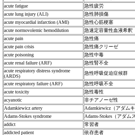
acute fatigue
急性疲労
acute lung injury (ALI)
急性肺損傷
acute myocardial infarction (AMI)
急性心筋梗塞
acute normovolemic hemodilution
急速定容量性血液希釈
acute pain
急性痛
acute pain crisis
急性痛クリーゼ
acute poisoning
急性中毒
acute renal failure (ARF)
急性腎不全
acute respiratory distress syndrome
急性呼吸促迫症候群
(ARDS)
acute respiratory failure (ARF)
急性呼吸不全
acute toxicity
急性毒性
acyanotic
非チアノーゼ性
Adamkiewicz artery
Adamkiewicz（
Adams-Stokes syndrome
Adams-Stokes（
addict
常習者
addicted patient
依存患者