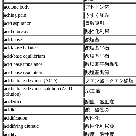
acetone body
アセトン体
aching pain
うずく痛み
acid aspiration
胃酸吸引
acid diuresis
酸性化利尿
acid-base
酸塩基
acid-base balance
酸塩基平衡
acid-base equilibrium
酸塩基平衡
acid-base imbalance
酸塩基平衡異常
acid-base regulation
酸塩基調節
acid-citrate-dextrose (ACD)
クエン酸－クエン酸塩
acid-citrate-dextrose solution (ACD
ACD液
solution)
acidemia
酸血、酸血症
acidic
酸、酸性の
acidification
酸性化
acidifying diuretic
酸性化利尿薬
acidity
酸度、酸性度