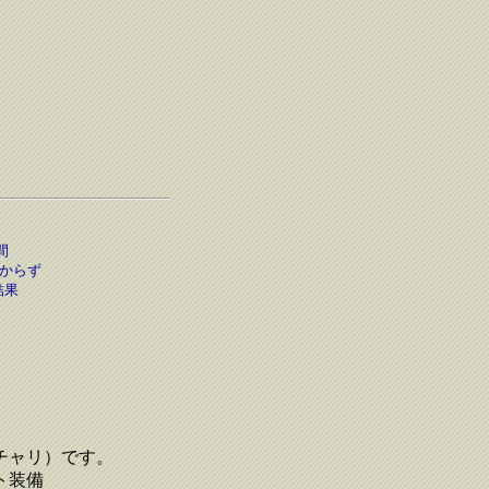
間
からず
結果
チャリ）です。
ト装備