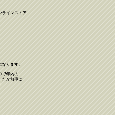
ンラインストア
になります。
ので年内の
したが無事に
！