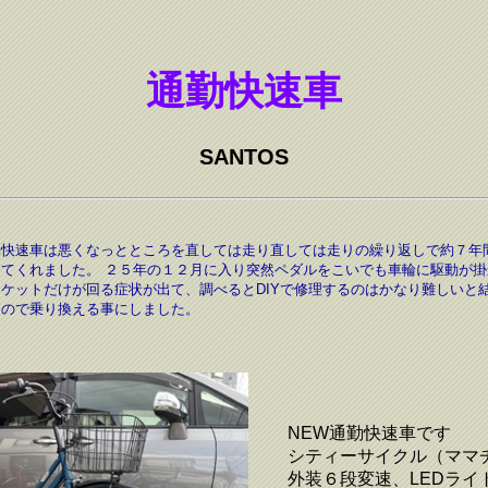
通勤快速車
SANTOS
勤快速車は悪くなっとところを直しては走り直しては走りの繰り返しで約７年
ってくれました。 ２５年の１２月に入り突然ペダルをこいでも車輪に駆動が掛
ケットだけが回る症状が出て、調べるとDIYで修理するのはかなり難しいと
たので乗り換える事にしました。
NEW通勤快速車です
シティーサイクル（ママ
外装６段変速、LEDライ