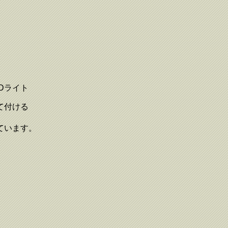
Dライト
て付ける
ています。