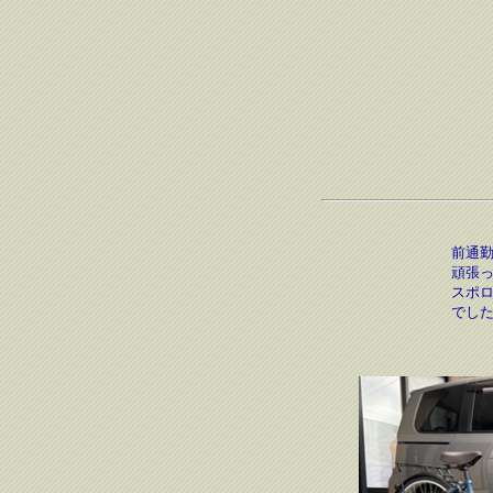
前通
頑張
スポロ
でし