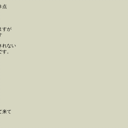
３点
ますが
す
きれない
です。
て来て