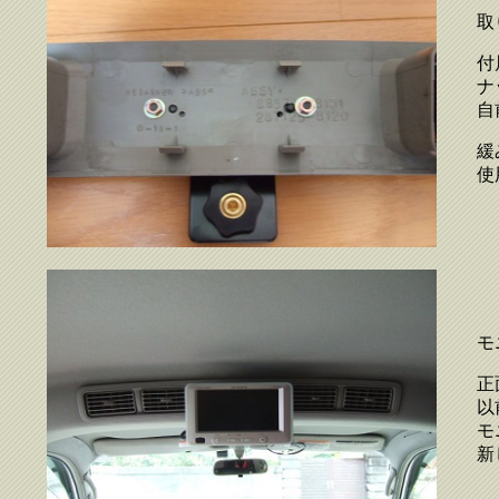
取
付
ナ
自
緩
使
モ
正
以
モ
新