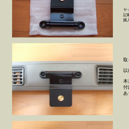
ヤ
記
購
取
以
本
付
あ