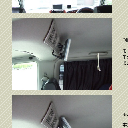
側
モ
半
ま
モ
本