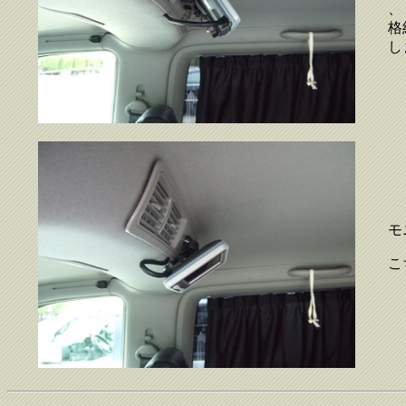
、
格
し
モ
こ