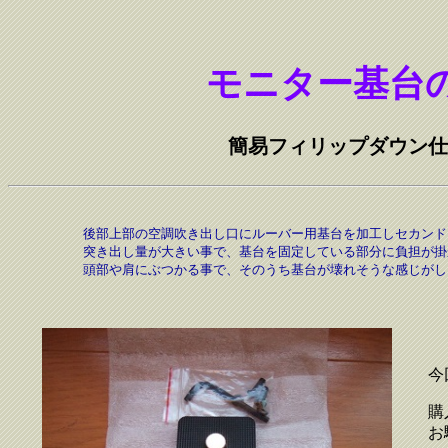
モニター基台
簡易フィリップダウン仕
後部上部の空調吹き出し口にルーバー用基台を加工しセカンド
突き出し量が大きい事で、基台を固定している部分に負担が掛
頭部や肩にぶつかる事で、そのうち基台が壊れそうな感じがし
今
購
お