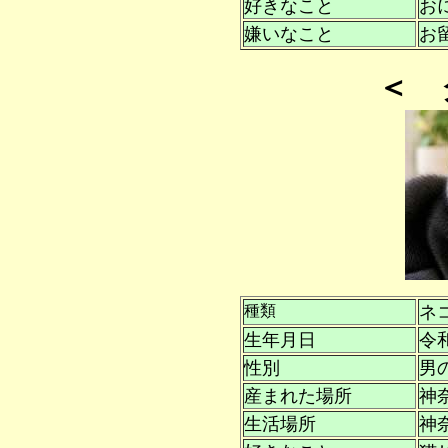
好きなこと
お
嫌いなこと
お
＜ 
種類
ネ
生年月日
令
性別
男
産まれた場所
神
生活場所
神