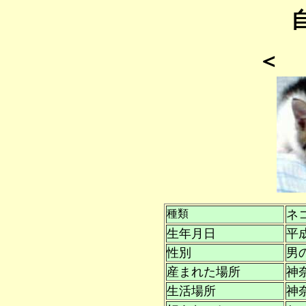
＜ 
種類
ネ
生年月日
平
性別
男
産まれた場所
神
生活場所
神