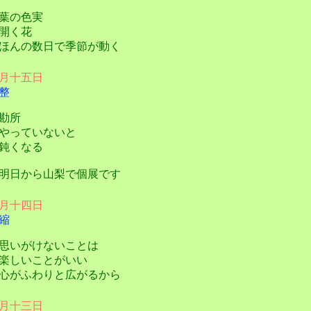
葉の色実
開く花
んの数日で季節が動く
月十五日
整
勘所
っていないと
鈍くなる
日から山梨で個展です
月十四日
縮
いがけないことは
しいことがいい
がふわりと広がるから
月十三日