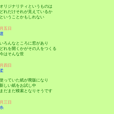
リジナリティというものは
れだけそれが見えているか
いうことかもしれない
月五日
選
ろんなところに窓があり
れを開くかがその人をつくる
今はそんな世
月四日
柔
っていた紙が廃版になり
しい紙をお試し中
だまだ模索となりそうです
月三日
糸