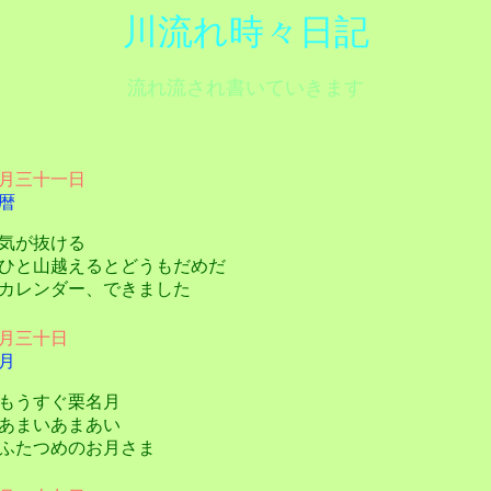
川流れ時々日記
流れ流され書いていきます
月三十一日
暦
気が抜ける
と山越えるとどうもだめだ
レンダー、できました
月三十日
月
うすぐ栗名月
まいあまあい
たつめのお月さま