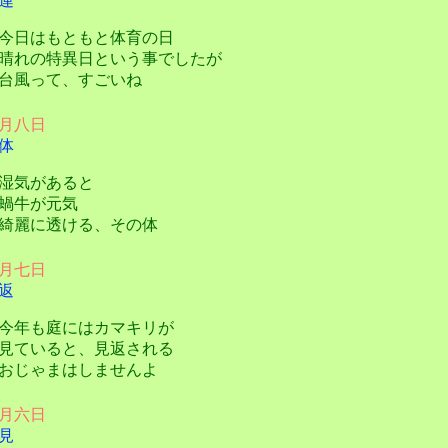
連
日はもともと体育の日
れの特異日という事でしたが
風って、すごいね
月八日
体
湿気があると
蝸牛が元気
麗に透ける、その体
月七日
返
年も庭にはカマキリが
ていると、見返される
じゃまはしませんよ
月六日
見