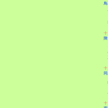
鳥
百
と
秋
十
降
ち
三
十
同
内
ど
バ
十