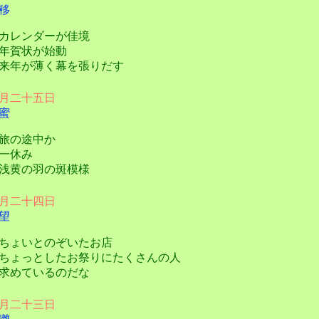
移
レンダーが佳境
年賀状が始動
年が薄く幕を張りだす
月二十五日
蜜
旅の途中か
一休み
黄の羽の斑模様
月二十四日
望
ょいとのぞいたお店
ょっとしたお祭りにたくさんの人
めているのだな
月二十三日