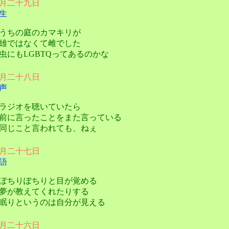
月二十九日
生
ちの庭のカマキリが
ではなくて雌でした
にもLGBTQってあるのかな
月二十八日
声
ジオを聴いていたら
に言ったことをまた言っている
じこと言われても、ねぇ
月二十七日
語
ちりぽちりと目が覚める
が教えてくれたりする
りというのは自分が見える
月二十六日