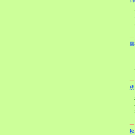
雨
道
強
柔
十
風
風
そ
必
十
残
枯
十
秋