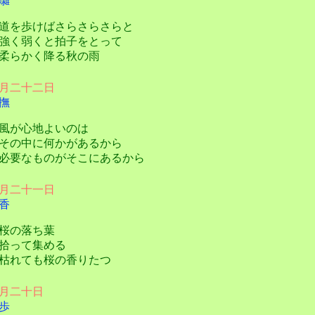
囃
を歩けばさらさらさらと
く弱くと拍子をとって
らかく降る秋の雨
月二十二日
撫
が心地よいのは
の中に何かがあるから
要なものがそこにあるから
月二十一日
香
桜の落ち葉
拾って集める
れても桜の香りたつ
月二十日
歩