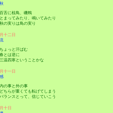
秋
舌に椋鳥、磯鵯
まってみたり、鳴いてみたり
の実りは鳥の実り
月十二日
流
ょっと汗ばむ
春とは逆に
温四寒ということかな
月十一日
感
の事と外の事
ちらが重くても転げてしまう
ランスとって、信じていこう
月十日