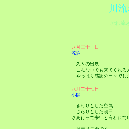
川流
流れ流
八月三十一日
涼謝
久々の出展
こんな中でも来てくれる
やっぱり感謝の日々でし
八月二十七日
小開
きりりとした空気
さらりとした朝日
さあ行って来いと言われて
週末は長野です