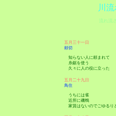
川流
流れ流
五月三十一日
頼切
知らない人に頼まれて
糸鋸を使う
久々に人の役に立った
五月二十九日
鳥住
うちには雀
近所に磯鵯
家賃はないのでごゆるり