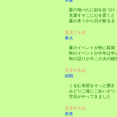
草森
庭の地べたに顔を近づけ
見渡すそこに心を置くと
森の木々から日が散るる
五月二十日
事火
夏のイベントが秋に延期
秋のイベントが今年は中
秋の辺りが今この火の穂
五月十九日
綿鞘
くるむ布団をそっと開き
みどりご達にごあいさつ
空豆がやってきました
五月十八日
色巻