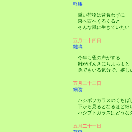
軽腰
重い荷物は背負わずに
東へ西へくるくると
そんな風に生きていたい
五月二十四日
雛鳴
今年も雀の声がする
雛がげんきにちよちよと
孫でもいる気分で、嬉し
五月二十二日
細嘴
ハシボソガラスのくちば
下から見るとなるほど細
ハシブトガラスはどうな
五月二十一日