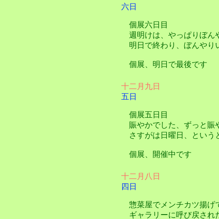
六日
個展六日目
週明けは、やっぱりぼん
明日で終わり、ぼんやり
個展、明日で最後です
十二月九日
五日
個展五日目
賑やかでした、ずっと賑
さすがは日曜日、という
個展、開催中です
十二月八日
四日
惣菜屋でメンチカツ揚げ
ギャラリーに呼び戻され