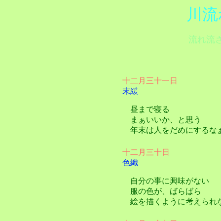
川流
流れ流
十二月三十一日
末緩
昼まで寝る
まぁいいか、と思う
年末は人をだめにするな
十二月三十日
色織
自分の事に興味がない
服の色が、ばらばら
絵を描くように考えられ