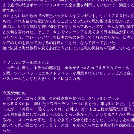
まで旅行の時はポケットウィスキーの空き瓶を利用していたので、満足する
物であった。

カミさんに錫の原石で出来たネックレスをプレゼント。なに１２００円ぐら
もの。それも後から家計から出ることになったので私の腹は痛まなかった。
娘には、いつも無駄な買い物をするなと言ってあったので、そんな買い物す
と文句を言われた。そこで、今までマレーシアを見てきて日本製品が多いの
っただろう、マレーシアだって日本のものを買ってくれるのだから、日本が
シアのものを買ってあげるのは良いことだ、なんて言っておいた。

娘は以外と海外旅行を安くあげようとしている親の気持ちを理解している？
クワラルンプールのホテル

　ホテルに着く。ホテルの部屋は、全体が６ｍ×８ｍで４８平方メートル。

２間。ツインベットにエキストラベットが用意されていた。テレビが２台、
バスルームもかなり大きい。トイレは２カ所。

冷房が効かぬ

　ホテルでしばらく休憩。その後夕食を食べに、クワラルンプール

から５０Ｋｍ位  離れたクワラセランゴールに向かう。車は町に出た。もう
３人が、「冷房を  強くしてくれ」と叫ぶ。ガイドはこれが最高だと言う。
は冷房を最高にしても耐えられないくらい暑かった。どうなることかと思っ
る内に、スコールが来た。旨くできている全くほっとした。このままあの暑
続いたら気が変になってしまう。スコールが来たら急に冷房が利き始め涼し
った。
