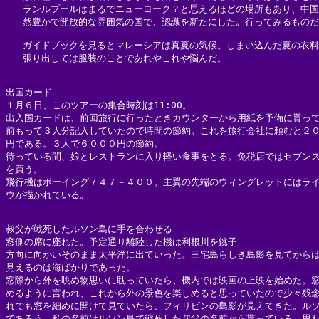
   ランルプールはまるでニューヨーク？と思えるほどの場所もあり、中国
   然豊かで開放的な雰囲気の国で、認識を新たにした。行ってみるものだ
   ガイドブックを見るとマレーシアは真夏の気候。しまい込んだ夏の衣料
   張り出しては服装のことであれやこれや悩んだ。

出国カード

１月６日、このツアーの集合時刻は11:00。

出入国カードは、前回旅行に行ったときカウンターから用紙を予備に貰って
前もって３人分記入していたので時間の節約。これを旅行会社に頼むと２０
円である。３人で６０００円の節約。

待っている間、娘とレストランに入り軽い食事をとる。免税店ではセブンス
を買う。

飛行機はボーイング７４７－４００。主翼の先端のウィングレットにはライ
ウが描かれている。

叔父が戦死したルソン島に手を合わせる

窓側の席に座れた。予定通り離陸した機は利根川を銚子

方向に向かいそのまま太平洋に出ていった。三宅島らしき島影を見てからは 
見えるのは海ばかりであった。

窓際から外を眺め物思いに耽っていたら、機内では映画の上映を始めた。窓
めるように言われ、これから外の景色を楽しめると思っていたので少々残念
れでも窓を細めに開けて見ていたら、フィリピンの島影が見えてきた。ルソ
であろう。私の名前はルソン島で戦死した叔父の名前から貰っている。思わ