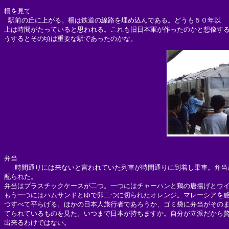
柵を見て

 駅前の丘に上がる。柵は鉄道の線路を埋め込んである。どうも５０年以

上は時間がたっていると思われる。これも旧日本軍が作ったのかと想像する
弁当

　 時間通りには来ないと言われていた列車が時間通りに到着し乗車。弁当が
配られた。

弁当はプラスチックケースが二つ。一つにはチャーハンと鶏の唐揚げとウイ
もう一つにはハムサンドとゆで卵二つに切られたオレンジ。マレーシアを感
つすべて平らげる。ほかの日本人旅行者であろうか、ゴミ袋に弁当がそのま
てられているものを見た。いつまで日本が持ちますか。自分が立派だから贅
出来るわけではない。
