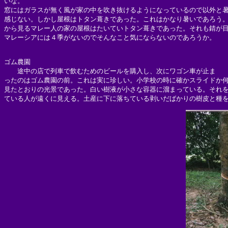
いな。

窓にはガラスが無く風が家の中を吹き抜けるようになっているので以外と暑
感じない。しかし屋根はトタン葺きであった。これはかなり暑いであろう。
から見るマレー人の家の屋根はたいていトタン葺きであった。それも錆が目
マレーシアには４季がないのでそんなこと気にならないのであろうか。

ゴム農園

　　途中の店で列車で飲むためのビールを購入し、次にワゴン車が止ま

ったのはゴム農園の前。これは実に珍しい。小学校の時に確かスライドか何
見たとおりの光景であった。白い樹液が小さな容器に溜まっている。それを