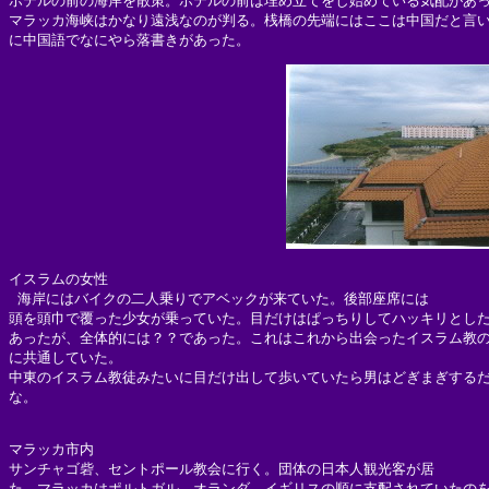
ホテルの前の海岸を散策。ホテルの前は埋め立てをし始めている気配があっ
マラッカ海峡はかなり遠浅なのが判る。桟橋の先端にはここは中国だと言い
イスラムの女性

 海岸にはバイクの二人乗りでアベックが来ていた。後部座席には

頭を頭巾で覆った少女が乗っていた。目だけはぱっちりしてハッキリとした
あったが、全体的には？？であった。これはこれから出会ったイスラム教の
に共通していた。

中東のイスラム教徒みたいに目だけ出して歩いていたら男はどぎまぎするだ
な。

マラッカ市内

サンチャゴ砦、セントポール教会に行く。団体の日本人観光客が居

た。マラッカはポルトガル、オランダ、イギリスの順に支配されていたのを