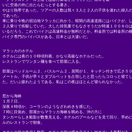
いに空港の外に出たらむっとする暑さ。

やはり熱帯であった。ツアーの人数は我々３人と２人の子供を連れた婦人の
であった。

車に乗り今晩の宿泊地マラッカに向かう。暗闇の高速道路にはバイクが、し
２人乗りで疾駆していた。大した排気量でもなさそうだが時速１００キロは
いるだろう。これでバイクは高速料金が無料だとか。料金所では料金所の横
バイク専門のバイパスがある。日本とは大違いだ。

マラッカのホテル

ホテルには夜の１０時頃到着。かなり高級なホテルだった。

レストランでワンタン麺を食べて部屋に入る。

部屋はベッドルーム２、バスルーム２，居間が１、キッチン付きで広さ５０
メートル。子供が早々とダブルベットを占領したと思ったらコロっと寝てし
た。だいぶ疲れたようである。私はこの夜はほとんど寝られなかった。

窓から海峡

１月７日、

深夜４時頃か、コーランのようなざわめきを感じた。

７時に目覚め、部屋からマラッカ海峡を眺める。沖の方に

タンカーらしき船影が数隻見える。ホテルのプールなどを見て回り、早めに
ルのレストランで朝食。
