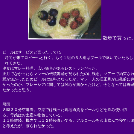
散歩で買った
ビールはサービスと言ったってねー

 時間が来てロビーへと行く。もう１組の３人組はプールで泳いでいたらしく
 れてきた。

夕食はマレー料理。広い舞台があるレストランだった。

正月でなかったらマレーの伝統舞踊が見られたのに残念。ツアーで約束され
踊が無かったためビールは無料となったが、マレー人の旧正月が出発前に判
かったのか、マレーシアに関しては関心が無かったけど、今となっては舞踊
たかったと思う。

帰国

８時３０分空港着。空港では残った現地通貨をビールなどを飲み使い切

る。母娘はお土産を物色している。

１１時離陸。機内では１２時軽食がでる。アルコールを沢山飲んで寝てしま
と考えたが、寝られなかった。
