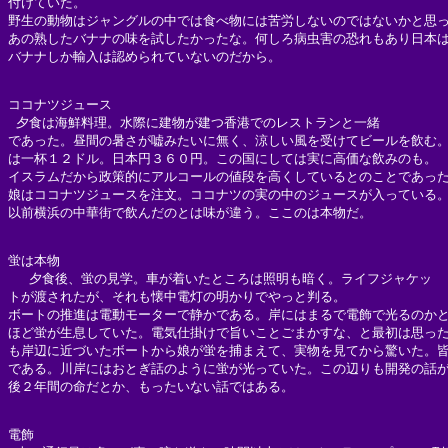
付けていた。

野生の動物はジャングルの中では食べ物には苦労しないのではないかと思っ
あの熟したバナナの味を試したかったな。何しろ病虫害の恐れもあり日本は
バナナしか輸入は認められていないのだから。

ココナツジュース

 夕食は海鮮料理。水際に建物が建つ香港でのレストランと一緒

であった。昼間の暑さが嘘みたいに無く、涼しい風を受けてビールを飲む。
は一杯１２ドル。日本円３６０円。この国にしては実に高価な飲みのも。

イスラムだから政策的にアルコールの値段を高くしているとのことであった
娘はココナツジュースを注文。ココナツの実の中のジュースが入っている。
以前横浜の中華街で飲んだのとは味が違う。ここのは本物だ。

蛍は本物

　 夕食後、蛍の見学。車が着いたところは照明も暗く。ライフジャケッ

トが渡されたが、それも懐中電灯の明かりでやっと判る。

ボートの推進は電動モーターで静かである。岸にはまるで電飾で光るのかと
ほど蛍が生息していた。電気仕掛けで旨いことごまかすな、と最初は思った
も岸辺に近づいたボートから娘が蛍を捕まえて、実物を見てから驚いた。皆
である。川岸にはおとぎ話のように蛍が光っていた。この辺りも開発の話が
後２年間の命だとか、もったいない話ではある。

電飾
