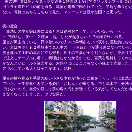
 車の通行量は多いが真っ暗な道を１時間以上かけてクワラルンプールに到着
旧マラヤ連邦ビルの前を通る。建物が電飾で飾られていた。半端な飾りかた
ない。電飾はあちらこちらで見た。マレーシアは豊かな国？と思った。

夜の屋台

　皿洗いの少女娘は外に出るときは絶対起こして、といいながら、ベッ

トで寝込む。夜中１２時頃  起こしたが起きないので夫婦で外に出る。

屋台が沢山出ている。日中暑いので人々は早朝あるいは夜中に活動的になる
い。道は両側とも２重駐車で真ん中の  一車線だけが通り道になっている。
歩き疲れて１軒の屋台に立ち寄る。相手の言葉が全く判らないが、身振りで
で注文しテーブルに着く。料理はなかなか旨かった。言葉を理解してくれな
かなんとかビールを注文する。お釣りはぼることもなく小銭まで寄越した。
客づれしている店とはそこが違う。乾杯。

屋台の横を見ると手足の細い小さな少女が地べたに腰を下ろし一心に皿洗い
ていた。一生懸命生きている姿に「おしん」が重なる。でも流水で十分洗う
ではないので、自分の皿には前の客の汚れが残っている気がしてなんだか食