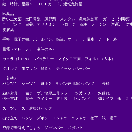
鍵、時計、眼鏡２、ＱＳＬカード、運転免許証

医薬品

酔い止め薬　太田胃酸　風邪薬　メンタム、救急絆創膏  ガーゼ　消毒薬　
テーピング　目薬、アリナミン  トローチ　浣腸　ノーシン　体温計　防虫
皮膚薬

手帳　電子辞書、ボールペン、鉛筆、マーカー、電卓、ノート　糊　

書籍（マレーシア　趣味の本）

カメラ（kiss）、バッテリー　マイクロ三脚、フィルム（６本）

タオル２、歯ブラシ　髭剃り、ティッシュペーパー、

　着替え

パンツ１、シャツ１、靴下２、短パン兼用海水パンツ、　長袖

裁縫道具　　布テープ、簡易工具セット、短波ラジオ、双眼鏡、

懐中電灯　　扇子　ライター、透明袋　ゴムバンド、十徳ナイフ　傘　スリ
スーツケース　肩掛けバック　

出で立ち　パンツ　ズボン　Ｔシャツ　Ｙシャツ　靴下　靴　帽子

空港で着替えてしまう　ジャンバー　ズボン上
