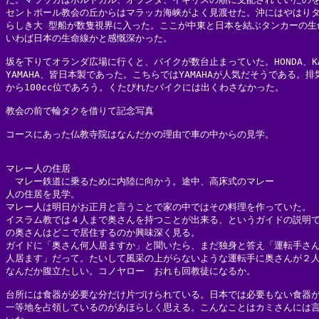
セントポール教会の丘からはマラッカ海峡がよく見渡せた。沖にはやはりタ
らしき大 型船が数隻視界に入った。ここが中東と日本を結ぶタンカーの生命
いわば日本の生命線かと感慨深かった。

坂を下りてオランダ広場に行くと、バイクが数台止まっていた。HONDA、KAWA
YAMAHA、皆日本製であった。こちらではYAMAHAが人気だそうである。排気量
から100cc位であろう。くたびれたバイクには出くわさなかった。

教会の前で輪タクを借りて記念写真

コースにあった仏教寺院はなんだかの理由で車の中からの見学。

マレー人の住居

　マレー鉄道に乗るために内陸に向かう。途中、高床式のマレー

人の住居を見学。

マレー人は明日がお正月と言うことで家の中ではその料理を作っていた。

イスラム教では４人まで奥さんを持つことが出来る、というガイドの説明で
の奥さんはどこで居住するのか興味深く見る。

ガイドに「奥さん何人居ますか」と聞いたら、まだ独身と答え「運転手さん
人居ます」だって。たいして風采の上がらないような運転手に奥さんが２人
なんだか腹立たしい。コノヤロー　おれも回教徒になるか。

台所には食器が必要な分だけ片づけられている。日本では必要もない食器が
一等地を占領しているのがあほらしく思える。こんなことはカミさんには言