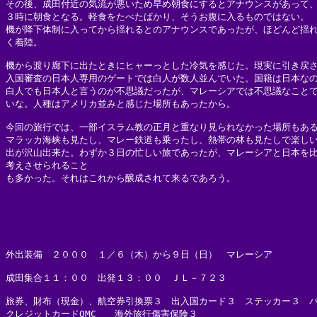
その後、成田付近の気流が悪いため早め朝食にするとアナウンスがあって、
３時に朝食となる。軽食をたべたばかり、そうお腹に入るものではない。

機が降下体制に入ってから揺れるとのアナウンスであったが、ほどんど揺れ
く着陸。

機から渡り廊下に出たときにヒャーっとした冷気を感じた。現実に引き戻さ
入国審査の日本人専用のゲートでは白人が数人並んでいた。国籍は日本なの
白人でも日本人と言うのが不思議だったが、マレーシアでは不思議なことで
いな。人種はアメリカ並みと感じた場所もあったから。

今回の旅行では、一部イスラム教の正月と重なり見られなかった場所もある
マラッカ海峡も見たし、マレー鉄道も乗ったし、熱帯の林も見たしで楽しい 
出が沢山出来た。わずか３日の忙しい旅であったが、マレーシアと日本を比
考えさせられること

も多かった。それはこれから醸成されて来るであろう。

外出装備　２０００　１／６（木）から９日（日）　マレーシア

成田集合１１：００　出発１３：００　ＪＬ－７２３

旅券、財布（現金）、航空券引換票３　出入国カード３　ステッカー３　バ
クレジットカードOMC　　海外旅行傷害保険３　
