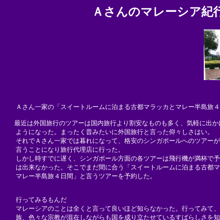
Ａさんのマレーシア紀
   Ａさん一家の「スイートルームに泊まる古都マラッカとマレー半島旅４
　 最近は外国旅行のツアーは国内旅行より割安なものも多く、気軽に出かけ
   ようになった。まったく昔みたいに外国旅行と言った仰々しさはい。

   それでＡさん一家では暮れになって、格安のシンガポールへのツアーが
   言うことになり旅行代理店に行った。

   しかし時すでに遅く、シンガポール方面の各ツアーは飛行機が満杯で予
   は出来なかった。そこでまだ間に合う「スイートルームに泊まる古都マ
   マレー半島旅４日間」と言うツアーを予約した。

   行ってみるもんだ

   マレーシアのことは全くと言って良いほど知らなかった。行ってみて、
   族、色々な宗教が混在しながらも国を成り立たせているすばらしさを知