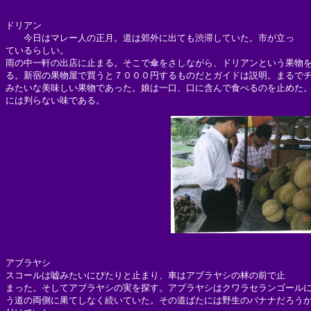
ドリアン

　　今日はマレー人の正月。道は郊外に出ても渋滞していた。市が立っ

ているらしい。

雨の中一軒の出店に止まる。そこで傘をさしながら、ドリアンという果物を
る。新宿の果物屋で買うと７０００円するものだとガイドは説明。まるでチ
みたいな美味しい果物であった。娘は一口、口に含んで食べるのを止めた。
アブラヤシ

スコールは嘘みたいにぴたりと止まり、車はアブラヤシの林の前で止

まった。そしてアブラヤシの実を探す。アブラヤシはクワラセランゴールに
う道の両側に果てしなく続いていた。その道ばたには野生のバナナだろうか