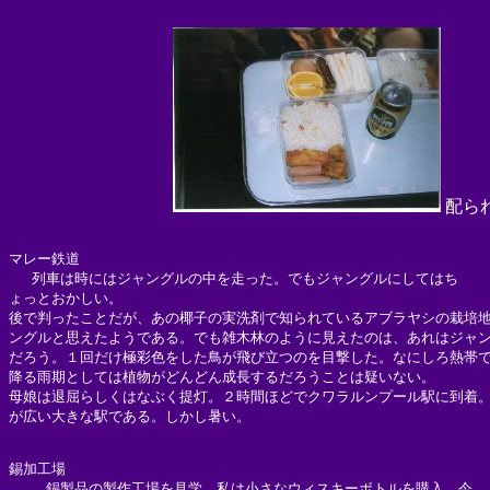
配ら
マレー鉄道

　 列車は時にはジャングルの中を走った。でもジャングルにしてはち

ょっとおかしい。

後で判ったことだが、あの椰子の実洗剤で知られているアブラヤシの栽培地
ングルと思えたようである。でも雑木林のように見えたのは、あれはジャン
だろう。１回だけ極彩色をした鳥が飛び立つのを目撃した。なにしろ熱帯で
降る雨期としては植物がどんどん成長するだろうことは疑いない。

母娘は退屈らしくはなぶく提灯。２時間ほどでクワラルンプール駅に到着。
が広い大きな駅である。しかし暑い。

錫加工場

　　 錫製品の製作工場を見学。私は小さなウィスキーボトルを購入。今
