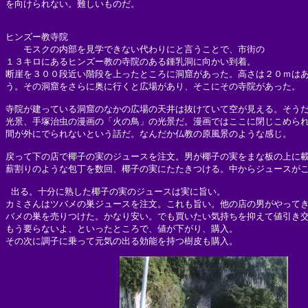
を向けられない。難しいものだ。

ヒンズー教寺院

　　モスクの内部を見学できない代わりにと言うことで、市街の

１３キロにあるヒンズー教の寺院のある鍾乳洞に向かい到着。

断崖を３００段近い階段を上ったところに洞窟があった。高さは２０ｍはあ
う。その洞窟をさらに奥に行くと広場があり、そこにその寺院があった。

寺院が建っている洞窟のなかの広場の天井は抜けていて空が見える。そうだ
光景、手塚治虫の漫画の「火の鳥」の光景だ。漫画ではここに閉じこめられ
間が外にでられないという話だ。なんだか仏教の原風景のような感じ。

戻って下の店で椰子の実のジュースを注文。男が椰子の実をまな板の上に載
薪割りのような包丁を数回、椰子の実にたたきつける。中からジュースがこ
 出る。十分に熟した椰子の実のジュースは実に旨い。

カミさんはツバメの巣ジュースを注文。これも旨い。他の店の男がやってき
バメの巣を売りつけた。かなり安い。でも買いたい気持ちを抑えて値引き交
もう要らないよ、といったところで、値が下がり、購入。
