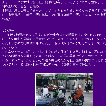
チャーミングな女性であった。簡単に接客しているようで以外と勉強してい
間を置いているな、と感心。

３軒目、急に１軒目で買った「サソリ」をもっと買いたくなってガイドに言
ら、携帯電話で１軒目の店に連絡。その直後３軒目の店にもあることが判明
つ購入。

ヤンガー

　 午後３時頃ホテルに戻る。ロビー集合まで３時間ある。少し休んでか

ら３人で町中を見学する予定だったが、スコールが来た。しばらくして雨が
ったようなので町中散策を誘ったが、もう母娘はのんびりしてしまって、行
い、という。

これ幸いと一人で町中にでる。すぐにポン引きらしき男に捕まる。私に許さ
ている時間は５分間だけと言って断る。この男の英語は分かりやすかった。
しろ「ヤングガール」といって腰を振るのだからね。面白い男でずっと私に
ついてきた。私に許された時間は後４分、後３分と言って煙に巻く。
