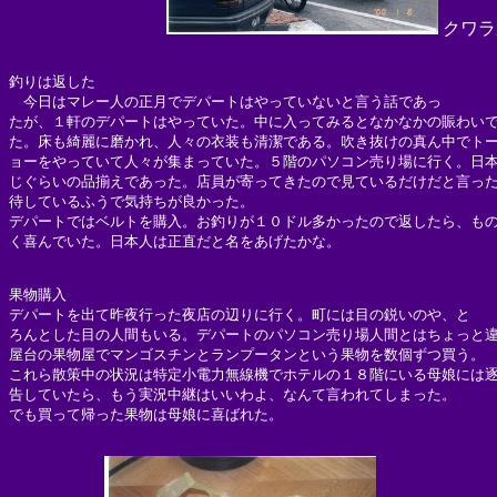
クワラ
釣りは返した

　今日はマレー人の正月でデパートはやっていないと言う話であっ

たが、１軒のデパートはやっていた。中に入ってみるとなかなかの賑わいで
た。床も綺麗に磨かれ、人々の衣装も清潔である。吹き抜けの真ん中でトー
ョーをやっていて人々が集まっていた。５階のパソコン売り場に行く。日本
じぐらいの品揃えであった。店員が寄ってきたので見ているだけだと言った
待しているふうで気持ちが良かった。

デパートではベルトを購入。お釣りが１０ドル多かったので返したら、もの
く喜んでいた。日本人は正直だと名をあげたかな。

果物購入

デパートを出て昨夜行った夜店の辺りに行く。町には目の鋭いのや、と

ろんとした目の人間もいる。デパートのパソコン売り場人間とはちょっと違
屋台の果物屋でマンゴスチンとランプータンという果物を数個ずつ買う。

これら散策中の状況は特定小電力無線機でホテルの１８階にいる母娘には逐
告していたら、もう実況中継はいいわよ、なんて言われてしまった。

でも買って帰った果物は母娘に喜ばれた。
