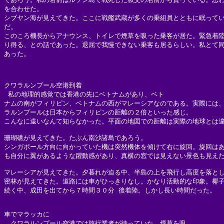
を合わせた。

シブヤン海が見えてきた。ここに戦艦武蔵が多くの乗組員とともに眠ってい
だ。

このころ機長からアナウンス、トイレで煙草を吸った乗客が居た。緊急着陸
り得る、との話であった。退屈で我慢できない乗客も居るらしい。私とて同
あった。

クワラルンプール空港到着

 私の地理的感覚では香港の先にベトナムがあり、ベト

ナムの南がフィリピン、ベトナムの西がマレーシアなのである。実際には、
ラルンプールは日本からフィリピンの距離の２倍といった感じ。

こんなに遠いなんて知らなかった。平面の地図での距離は実際の地球とは違
珊瑚礁が見えてきた。たぶん南沙諸島であろう。

シンガポール方向に向かっていた機は突然機体を傾けて右に旋回。旋回はあ
も自分に翼があるような躍動感があり、真横の窓では見えない景色も見えた
マレーシアが見えてきた。夕暮れが迫る中、半島の上を飛行し高度を落とし
密林が見えてきた。道路には車がひっきりなし。かなり活動的な印象。椰子
続く中、成田を出てから７時間３０分 後着陸。しかし長い時間だった。

車でマラッカに

　クワラルンプール空港では旅行業者が待っていた。煙草を吸
