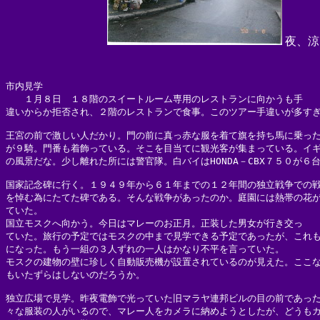
夜、涼
市内見学

　　１月８日　１８階のスイートルーム専用のレストランに向かうも手

違いからか拒否され、２階のレストランで食事。このツアー手違いが多すぎ
王宮の前で激しい人だかり。門の前に真っ赤な服を着て旗を持ち馬に乗った
が９騎。門番も着飾っている。そこを目当てに観光客が集まっている。イギ
の風景だな。少し離れた所には警官隊。白バイはHONDA－CBX７５０が６台
国家記念碑に行く。１９４９年から６１年までの１２年間の独立戦争での戦
を悼む為にたてた碑である。そんな戦争があったのか。庭園には熱帯の花が
ていた。

国立モスクへ向かう。今日はマレーのお正月。正装した男女が行き交っ

ていた。旅行の予定ではモスクの中まで見学できる予定であったが、これも
になった。もう一組の３人ずれの一人はかなり不平を言っていた。

モスクの建物の壁に珍しく自動販売機が設置されているのが見えた。ここな
もいたずらはしないのだろうか。

独立広場で見学。昨夜電飾で光っていた旧マラヤ連邦ビルの目の前であった
々な服装の人がいるので、マレー人をカメラに納めようとしたが、どうもカ