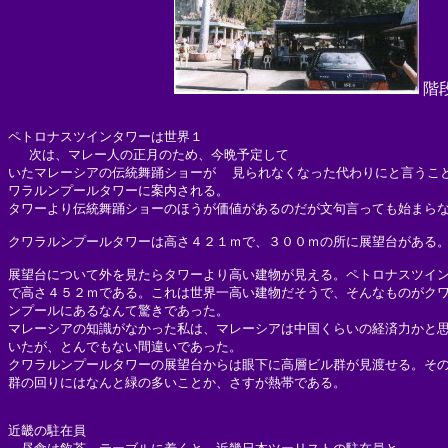
階
ペトロナスツインタワーは世界１

　 次は、マレー人の正月のため、今晩予定して

いたマレーシアの伝統舞踊ショーが  見られなくなった代わりにと言うこと
ワラルンプールタワーに案内される。

タワーより伝統舞踊ショーのほうが価値があるのだが文句言っても始まらな
クワラルンプールタワーは高さ４２１ｍで、３００ｍの所に展望台がある。
展望台について外を見たらタワーより高い建物が見える。ペトロナスツイン
で高さ４５２ｍである。これは世界一高い建物だそうで、そんなものがクワ
ンプールにあるなんて驚きであった。

マレーシアの知識がなかった私は、マレーシアは中国くらいの経済力かと思
いたが、とんでもない間違いであった。

クワラルンプールタワーの展望台からは眼下に高層ビル群が見渡せる。その
群の回りにはなんと緑の多いことか、さすが熱帯である。

近畿の駐在員
