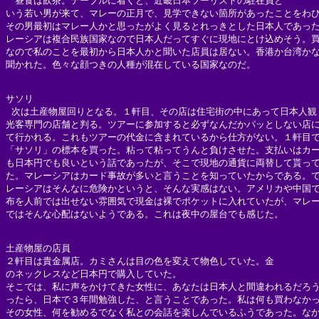
　昼食は飲茶。テーブルに着くと、近畿日本ツーリストの駐在員と

いう若い男が来て、マレーの正月で、見学できない箇所があったことをわび
その男最初はマレー人かと思ったがよく見るとれっきとした日本人であった
レーシアは複合民族国家なので日本人だってすぐに現地にとけ込めそう。買
なので私のことを最初から日本人かと聞いた店員は居ない。香港か台湾かな
聞かれた。色々な顔つきの人種が混在している国家なのだ。

サソリ

 次は土産物屋回りとなる。１軒目、その店は住宅街の中にあって日本人観

光客専門の店舗と判る。ツアーに参加すると必ずなんだかパッとしない店に
て行かれる。これもツアーの代金に含まれているから仕方がない。１軒目で
「サソリ」の標本を買った。粘って粘ってうんと負けさせた。支払いはカー
も日本円でも良いという話であったが、そこで現地の通貨に両替して貰って
た。マレーシアはカード事故が多いと言うことを知っていたからである。で
レーシアはそんなに危険かというと、そんな実感はない。アメリカや中国で
布を人前では出せない雰囲気で現金は裸でポケットに入れていたが、マレー
ではそんな心配はないようである。これは夜中の屋台でも感じた。

土産物屋の店員

２軒目は貴金属店。カミさんは目の色を変えて物色していた。金

のネックレスなど日本円で購入していた。

そこでは、私に声をかけてきた女性に、あなたは日本人と間違われるだろう
ったら、日本で３年間勉強した、と言うことであった。私は何も買わなかっ
その女性、何を勧めるでなく私との会話を楽しんでいるふうであった。なか