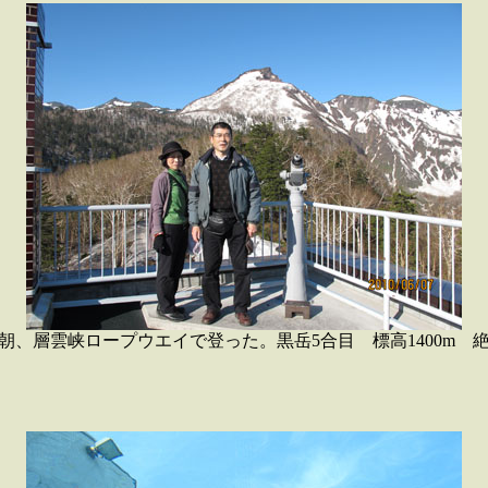
朝、層雲峡ロープウエイで登った。黒岳5合目 標高1400m 