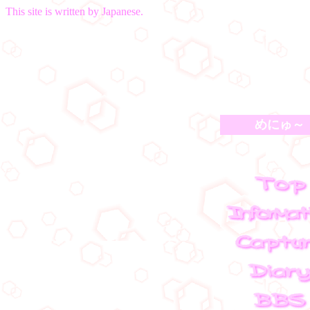
This site is written by Japanese.
めにゅ～