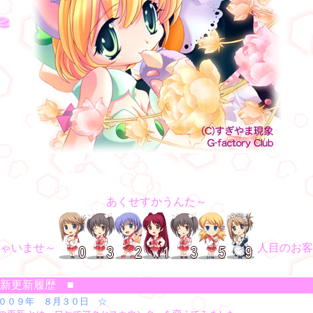
あくせすかうんた～
ゃいませ～
人目のお客