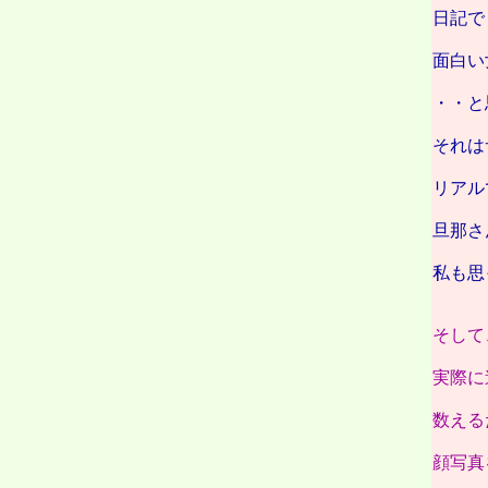
日記で
面白い
・・と
それは
リアル
旦那さ
私も思
そして
実際に
数える
顔写真