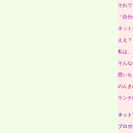
それで
「自分
ネット
ええ？
私は、
そんな
思いも
のんき
ランチ
ネット
ブロガ