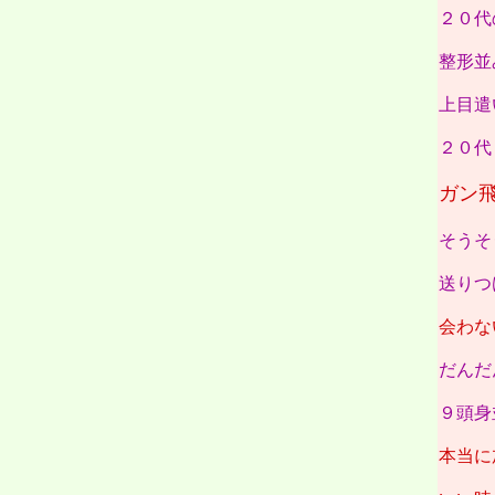
２０代
整形並
上目遣
２０代
ガン
そうそ
送りつ
会わな
だんだ
９頭身
本当に