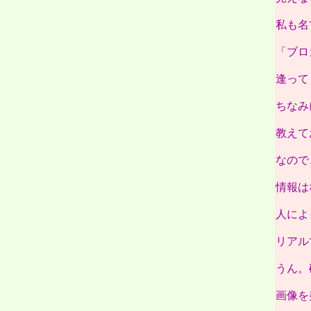
私も名
「ブロ
逢って
ちなみ
教えて
なので
情報は
人によ
リアル
うん。
画像を