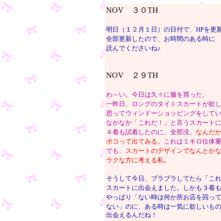
NOV ３０TH
明日（１２月１日）の日付で、HPを更
全部更新したので、お時間のある時に
読んでくださいね♪
NOV ２９TH
わ～い。今日は久々に服を買った。
一昨日、ロングのタイトスカートが欲
思ってウィンドーショッピングをして
なかなか「これだ！」と言うスカート
４着も試着したのに、全部没。
なんだ
ボコって出てみる。
これは１キロ位体
でも、
スカートのデザインでなんとか
ラクな方に考える私。
そうして今日、ブラブラしてたら「こ
スカートに出会えました。しかも３着
やっぱり「ない時は何か所お店を回っ
ない」のに、ある時は一気に欲しいも
出会えるんだね！