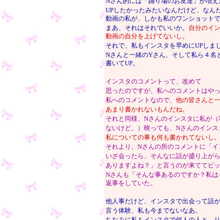
Nさん的には「踊り場のお友達」が増え
UPしたかったみたいなんだけど、なん
動画の私が、しかも私のワンショット
まあ、それはそれでいいか。
自分のイ
動画の自分を上げてないし。
それで、私もインスタを早めにUPしま
Nさんと一緒のYさん、そして私ら４名
書いてUP。
インスタのコメントって、改めて
思ったのですが、私へのコメントはや
私へのコメントなので、
他の皆さんと
あまり書かれないもんだね。
それと同様、Nさんのインスタに私が（
ないけど。）映っても、Nさんのインス
私についての事も何も書かれてないし
それより、Nさんの所のコメントに「イ
いざ会ったら、そんなに話が盛り上が
ありますよね？」と言うのが来ててビ
Nさんも「そんな事あるのですか？私は
返事をしていた。
他人事だけど、インスタで出会って話
言う体験、私も今までないなあ。