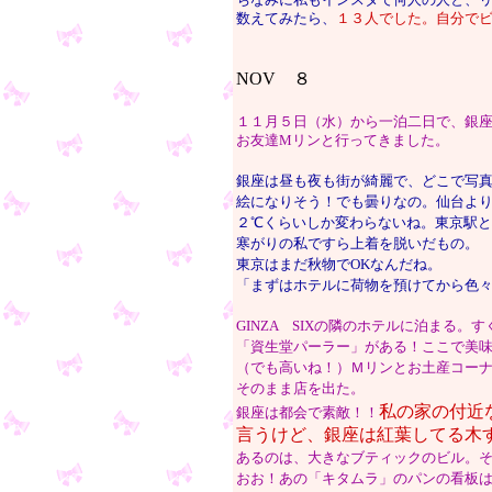
ちなみに私もインスタで何人の人と、
数えてみたら、
１３人でした。自分で
NOV ８
１１月５日（水）から一泊二日で、銀
お友達Mリンと行ってきました。
銀座は昼も夜も街が綺麗で、どこで写
絵になりそう！でも曇りなの。仙台よ
２℃くらいしか変わらないね。東京駅
寒がりの私ですら上着を脱いだもの。
東京はまだ秋物でOKなんだね。
「まずはホテルに荷物を預けてから色
GINZA SIXの隣のホテルに泊まる。
「資生堂パーラー」がある！ここで美
（でも高いね！）Ｍリンとお土産コー
そのまま店を出た。
私の家の付近
銀座は都会で素敵！！
言うけど、銀座は紅葉してる木
あるのは、大きなブティックのビル。
おお！あの「キタムラ」のパンの看板