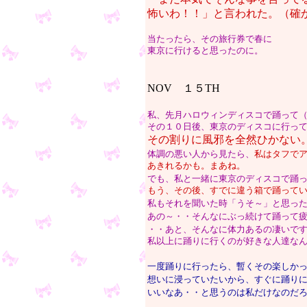
怖いわ！！」と言われた。（確
当たったら、その旅行券で春に
東京に行けると思ったのに。
NOV １５TH
私、先月ハロウィンディスコで踊って
その１０日後、東京のディスコに行っ
その割りに風邪を全然ひかない
体調の悪い人から見たら、
私はタフで
あきれるかも。まあね。
でも、私と一緒に東京のディスコで踊
もう、その後、すでに違う箱で踊って
私もそれを聞いた時「うそ～」と思っ
あの～・・そんなにぶっ続けて踊って
・・あと、そんなに体力あるの凄いで
私以上に踊りに行くのが好きな人達な
一度踊りに行ったら、暫くその楽しか
想いに浸っていたいから、すぐに踊り
いいなあ・・と思うのは私だけなのだ