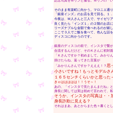
記念写真をＭリンと撮る。Ｍリンの「
そのまま有楽町に向かう。マロニエ通
「銀座インズ」のお店を見て回る。
１
今夜は、Ｍ人さんと三人で、サイゼリ
良く見たら「インズ１」の２階のお店
リーズナブルな金額で食べれるのが嬉
ここで３人でご飯を食べて、色んな話
ディスコに向かうのです。
銀座のディスコの前で、インスタで繋
合流するんだけど、そのＫさんに初対
「Ｋさんですか？初めまして。みかり
掛けたらね、返ってきた言葉が
思
「みかりんさんですか？えええ！？
小さいですね！もっとモデルさ
１６５センチくらいかと思った
きゃははははは！！うそ～！
あの、「インスタで見たまんまだね」
身長に関しては実は初めて言われて、
そうか、インスタの写真は・・
身長詐欺に見える？
それはまあ、あとからまた色々書くと