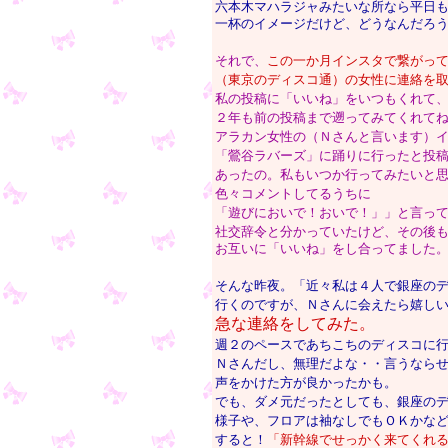
六本木マハラジャみたいな所なら平日
一杯のイメージだけど、どうなんだろ
それで、
この一か月インスタで繋がっ
（東京のディスコ通）の女性に連絡を
私の投稿に「いいね」をいつもくれて
２年も前の投稿まで遡ってみてくれて
アラカン女性の（Ｎさんと言います）
「鶯谷ラバーズ」に踊りに行ったと投
あったの。私もいつか行ってみたいと
色々コメントしてるうちに
「遊びにおいで！おいで！」」と言っ
社交辞令と分かっていたけど、その後
お互いに「いいね」をし合ってました
そんな昨夜。「近々私は４人で銀座の
行くのですが、Ｎさんに会えたら嬉し
急な連絡をしてみた。
週２のペースであちこちのディスコに
Ｎさんだし、無理だよな・・言うなら
声をかけた方が良かったかも。
でも、ダメ元だったとしても、銀座の
様子や、フロアは袖なしでもＯＫかな
すると！
「新幹線でせっかく来てくれ