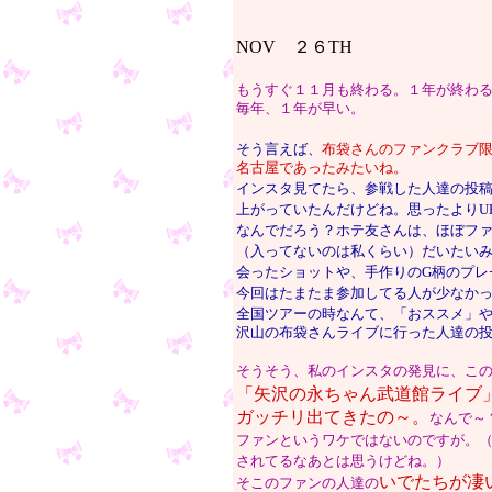
NOV ２６TH
もうすぐ１１月も終わる。１年が終わ
毎年、１年が早い。
そう言えば、
布袋さんのファンクラブ
名古屋であったみたいね。
インスタ見てたら、参戦した人達の投
上がっていたんだけどね。思ったよりU
なんでだろう？ホテ友さんは、ほぼフ
（入ってないのは私くらい）だいたい
会ったショットや、手作りのG柄のプレ
今回はたまたま参加してる人が少なか
全国ツアーの時なんて、「おススメ」
沢山の布袋さんライブに行った人達の
そうそう、私のインスタの発見に、こ
「矢沢の永ちゃん武道館ライブ
ガッチリ出てきたの～。
なんで～
ファンというワケではないのですが。
されてるなあとは思うけどね。）
いでたちが凄
そこのファンの人達の