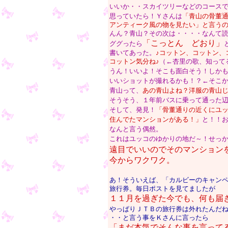
いいか・・スカイツリーなどのコース
思っていたら！Ｙさんは
「青山の骨董
アンティーク風の物を見たい」と言う
んん？青山？その次は・・
・・なんて
「こっとん どおり」
ググったら
書いてあった。
♪コットン、コットン、
コットン気分ね♪
（←杏里の歌、知って
うん！いいよ！そこも面白そう！しか
いいショットが撮れるかも！？←そこ
青山って、
あの青山よね？洋服の青山
そうそう、１年前バスに乗って通った
そして、発見！
「骨董通りの近くにユ
住んでたマンションがある！」
と！！
なんと言う偶然。
これはユッコのゆかりの地だ～！せっ
遠目でいいのでそのマンション
今からワクワク。
あ！そういえば、「カルビーのキャン
旅行券。毎日ポストを見てましたが
１１月を過ぎた今でも、何も届
やっぱりＪＴＢの旅行券は外れたんだ
・・と言う事をＫさんに言ったら
「まだ本気でそんな事を言って