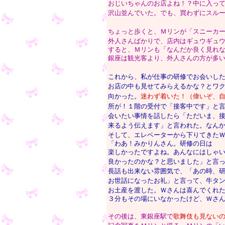
おじいちゃんのお店よね！？中に入っ
沢山並んでいた。でも、買わずにスル
ちょっと歩くと、Ｍリンが「スニーカ
外人さんばかりで、店内はギュウギュ
すると、Ｍリンも「なんだか良く見れ
銀座は観光客より、外人さんの方が多
これから、私が仕事の研修でお会いし
お店の中も見せてみらえるかな？とワ
向かった。
迷わず着いた！（偉いぞ、
所が！１階の受付で「接客中です」と
会いたい事情を話したら「ただいま、
来るよう伝えます」と言われた。なん
そして、エレベーターから下りてきた
「わあ！みかりんさん。研修の日は
楽しかったですよね。あんなにはしゃ
良かったのかな？と思いました」と言
長話も出来ない雰囲気で、「あの時、
お世話になったお礼」と言って、牛タ
お土産を渡した。Ｗさんは喜んでくれ
３分もその場にいなかったけど、Ｗさ
その後は、東銀座駅で
歌舞伎も見ない