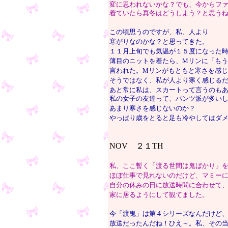
変に思われないかな？でも、今からフ
着ていたら真冬はどうしよう？と思う
この頃思うのですが、私、人より
寒がりなのかな？と思ってきた。
１１月上旬でも気温が１５度になった
薄目のニットを着たら、Mリンに「も
言われた。Mリンがもともと寒さを感
そうではなく、私が人より寒く感じる
あと常に私は、スカートって言うのも
私の女子の友達って、パンツ派が多い
あまり寒さを感じないのか？
やっぱり歳をとると足も冷やしてはダ
NOV ２１TH
私、ここ暫く「渡る世間は鬼ばかり」を
ほぼ仕事で見れないのだけど、マミー
自分の休みの日に放送時間に合わせて
家に居るようにして観てました。
今「渡鬼」は第４シリーズなんだけど
放送だったんだね！ひえ～。私、その