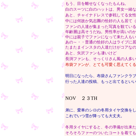
もう、目を離せなくなったもんね。
白のスーツに白のハットは、男女一緒
あと、チャイナドレスで参戦してる女
中には何故か気志團の恰好の人も居て
ファンの人達が集まった写真を観てい
年齢層は高そうだね。男性率が高いの
中には親子でファンになって来た人も
あの～・・普通の恰好の人はライブに
たまたまインスタの人達だけがコアな
あと、矢沢ファンも凄いけど
長渕ファンも、そっくりさん風の人多
布袋ファンが、とても可愛く思えてく
明日になったら、布袋さんファンクラ
行った人達の投稿、もっと出てるとい
NOV ２３TH
弟に、愛車のシロの冬用タイヤ交換を
これでいつ雪が降っても大丈夫。
冬用タイヤにすると、冬の準備が出来
そろそろファーのついたコートを着て