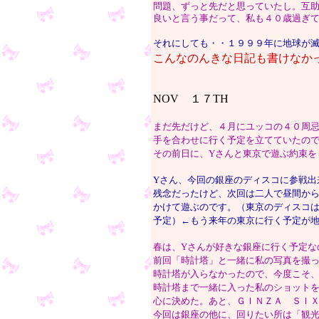
問題、ずっと先だと思っていたし。互
良いと言う事だって、私も４０歳過ぎ
それにしても・・１９９９年に地球が
こんなのんきな日記も書けなか
NOV １７TH
まだ先だけど、４月にユッコの４０周
手を合わせに行く予定を立てていたの
その前日に、Yさんと東京で遊ぶ約束を
Yさん、今回の銀座のディスコに参戦出
残念だったけど、次回は二人で昼間か
かけて遊ぶのです。（東京のディスコ
予定）←もう来年の東京に行く予定が
春は、Yさんが好きな銀座に行く予定な
前回「時計塔」と一緒に私の写真を撮
時計塔が入らなかったので、今度こそ
時計塔まで一緒に入った私のショット
心に決めた。あと、ＧＩＮＺＡ ＳＩ
今回は銀座の他に、回りたい所は「観