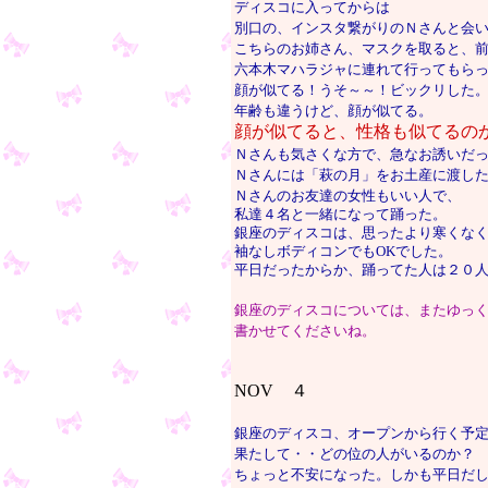
ディスコに入ってからは
別口の、インスタ繋がりのＮさんと会
こちらのお姉さん、マスクを取ると、
六本木マハラジャに連れて行ってもら
顔が似てる！うそ～～！ビックリした
年齢も違うけど、顔が似てる。
顔が似てると、性格も似てるの
Ｎさんも気さくな方で、急なお誘いだ
Ｎさんには「萩の月」をお土産に渡し
Ｎさんのお友達の女性もいい人で、
私達４名と一緒になって踊った。
銀座のディスコは、思ったより寒くな
袖なしボディコンでもOKでした。
平日だったからか、踊ってた人は２０
銀座のディスコについては、またゆっ
書かせてくださいね。
NOV ４
銀座のディスコ、オープンから行く予
果たして・・どの位の人がいるのか？
ちょっと不安になった。しかも平日だ