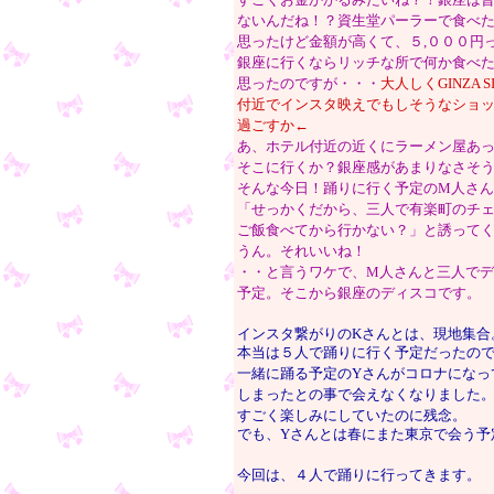
すごくお金かかるみたいね？！銀座は
ないんだね！？資生堂パーラーで食べ
思ったけど金額が高くて、５,０００円
銀座に行くならリッチな所で何か食べ
思ったのですが・・・
大人しくGINZA S
付近でインスタ映えでもしそうなショ
過ごすか←
あ、ホテル付近の近くにラーメン屋あ
そこに行くか？銀座感があまりなさそ
そんな今日！踊りに行く予定のM人さ
「せっかくだから、三人で有楽町のチ
ご飯食べてから行かない？」と誘って
うん。それいいね！
・・と言うワケで、M人さんと三人で
予定。そこから銀座のディスコです。
インスタ繋がりのKさんとは、現地集合
本当は５人で踊りに行く予定だったの
一緒に踊る予定のYさんがコロナになっ
しまったとの事で会えなくなりました
すごく楽しみにしていたのに残念。
でも、Yさんとは春にまた東京で会う予
今回は、４人で踊りに行ってきます。