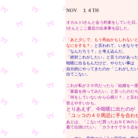
NOV １４TH
オカルトIさんと会う約束をしていた日
Iさんとここ最近の出来事を話した。
「あと少しで、もう死ぬかもしれない
なにをする？」
と言われて、いきなり
「なんだろう？」と考え込んだ。
「絶対これがしたい」と言うのがあっ
咄嗟に出るもんだけど、やりたい事は
自分的にやってきたのか「これがした
出てこない。
これが私が２０代だったら「結婚を一
「家庭を持ってみたい」と言ったのだ
「何をしていないから心残り？」と言
答えやすいかも。
とりあえず、今咄嗟に出たのが
「ユッコの４０周忌に手を合わ
あとは、「こないだ買ったおＮＥＷの
着て出掛けたい」「カラオケで９５点