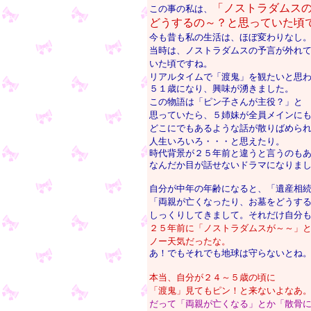
「ノストラダムス
この事の私は、
どうするの～？と思っていた頃
今も昔も私の生活は、ほぼ変わりなし
当時は、ノストラダムスの予言が外れ
いた頃ですね。
リアルタイムで「渡鬼」を観たいと思
５１歳になり、興味が湧きました。
この物語は「ピン子さんが主役？」と
思っていたら、５姉妹が全員メインに
どこにでもあるような話が散りばめら
人生いろいろ・・・と思えたり。
時代背景が２５年前と違うと言うのも
なんだか目が話せないドラマになりま
自分が中年の年齢になると、「遺産相
「両親が亡くなったり、お墓をどうす
しっくりしてきまして。それだけ自分
２５年前に「ノストラダムスが～～」
ノー天気だったな。
あ！でもそれでも地球は守らないとね
本当、自分が２４～５歳の頃に
「渡鬼」見てもピン！と来ないよなあ
だって「両親が亡くなる」とか「散骨