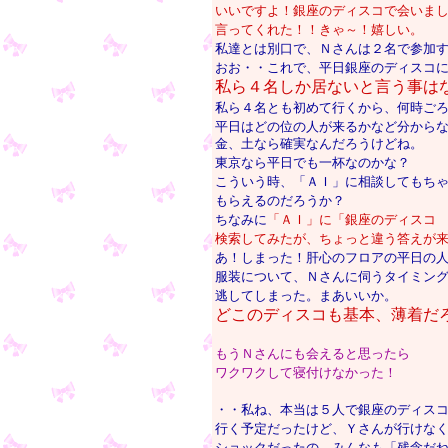
いいですよ！銀座のディスコで会いま
言ってくれた！！きゃ～！嬉しい。
私達とは別口で、Ｎさんは２名で参加
おお・・これで、平日銀座のディスコ
私ら４名しか居ないと言う事は
私ら４名とも初めて行くから、何時ご
平日はどの位の人が来るかなど分から
金、土なら確実なんだろうけどね。
東京なら平日でも一杯なのかな？
こういう時、「ＡＩ」に相談してもち
もらえるのだろうか？
ちなみに
「ＡＩ」に「銀座のディスコ
検索してみたが、ちょっと違う答えが
あ！しまった！肝心のフロアの平日の
服装について、Ｎさんに伺うタイミン
逃してしまった。まあいいか。
どこのディスコも基本、薄着だ
もうＮさんにも会えると思ったら
ワクワクして寝付けなかった！
・・私ね、本当は５人で銀座のディス
行く予定だったけど、Ｙさんが行けな