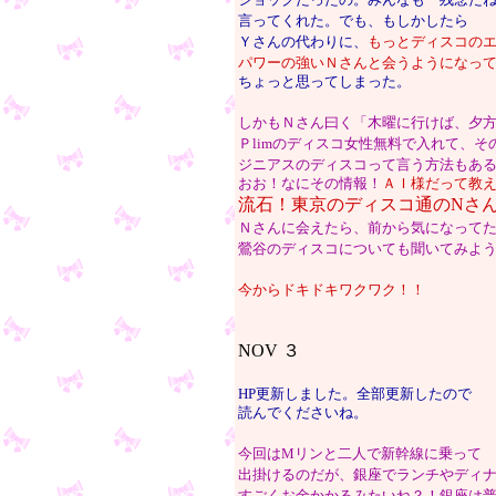
ショックだったの。みんなも「残念だ
言ってくれた。でも、もしかしたら
Ｙさんの代わりに、
もっとディスコの
パワーの強いＮさんと会うようになっ
ちょっと思ってしまった。
しかもＮさん曰く「木曜に行けば、夕
Ｐlimのディスコ女性無料で入れて、そ
ジニアスのディスコって言う方法もあ
おお！なにその情報！
ＡＩ様だって教
流石！東京のディスコ通のNさ
Ｎさんに会えたら、前から気になって
鶯谷のディスコについても聞いてみよ
今からドキドキワクワク！！
NOV ３
HP更新しました。全部更新したので
読んでくださいね。
今回はMリンと二人で新幹線に乗って
出掛けるのだが、銀座でランチやディ