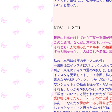
・・でも、最後には「心が平安で、穏
いい」と思った。
NOV １２TH
銀座にお出かけしてから丁度一週間が
この１週間、なんだか東京エネルギー
それとも
６人で踊ったエネルギーの相
ずっと眠かった。←人はこれを老化と
私ね、本当は銀座のディスコの件も
一週間後にインスタにUPしようと思っ
所が、東京のディスコ通のNさんは、ほ
インスタを更新してまして！今回、私
書きながらUPしたいと。しかも私の「
ワンショット」の動画も撮ってくださ
それも、しっかりNさんのインスタの方
「載せていい？」と聞かれたのだが
「
受け答えをしたら、「YES」の方と受
ああ・・なんだか
腹は出てるし踊りは
ちょっとな～・・と思ったんだけどね