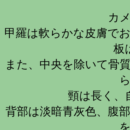
カ
甲羅は軟らかな皮膚で
板
また、中央を除いて骨
頸は長く、
背部は淡暗青灰色、腹