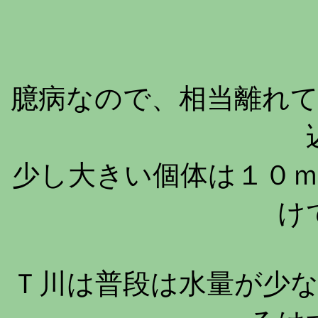
臆病なので、相当離れ
少し大きい個体は１０
け
Ｔ川は普段は水量が少