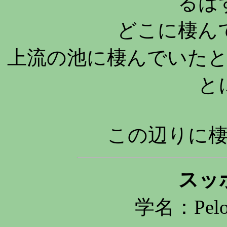
るは
どこに棲ん
上流の池に棲んでいた
と
この辺りに
スッ
学名：Pelod