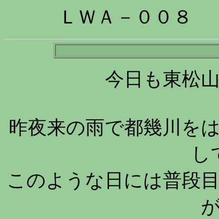
ＬＷＡ－００８
今日も東松
昨夜来の雨で都幾川を
し
このような日には普段