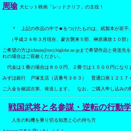
周瑜
大ヒット映画「レッドクリフ」の主役！
＊ 上記の作品の中で★をつけたものは、紙製本が若干、
（平成２４年３月現在、蒙古襲来５部、榊原康政１０部
ご希望の方はichinin@mvj.biglobe.ne.jpま
れの場合はご容赦ください。
代金は１冊の場合は８００円、２冊では１５００円になり
みずほ銀行 戸塚支店（店番号３６３） 普通口座１２１７
ご入金を確認次第、発送します。 なお、ご購入申し込みの
戦国武将と名参謀・逆転の行動
人生の転機を乗り切る知恵と心の持ち方
Amazonで本を買いましょう！