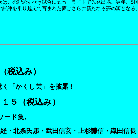
次はこの記念すべき試合に五番・ライトで先発出場。翌年、対
の試練を乗り越えて育まれた夢はさらに新たなる夢の源となる
（税込み）
驚く「かくし芸」を披露！
３１５（税込み）
ソード集。
義経・北条氏康・武田信玄・上杉謙信・織田信長