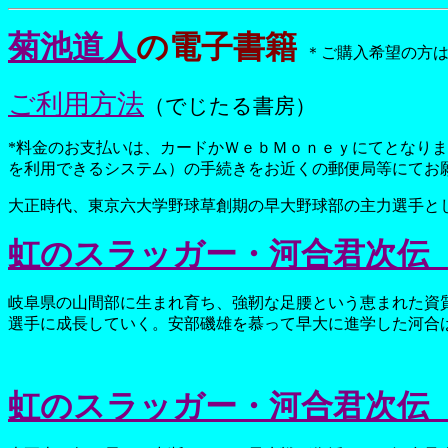
菊池道人
の電子書籍
＊ご購入希望の方
ご利用方法
（でじたる書房）
*料金のお支払いは、カードかＷｅｂＭｏｎｅｙにてとなり
を利用できるシステム）の手続きをお近くの郵便局等にてお
大正時代、東京六大学野球草創期の早大野球部の主力選手と
虹のスラッガー・河合君次伝
岐阜県の山間部に生まれ育ち、強靭な足腰という恵まれた資
選手に成長していく。安部磯雄を慕って早大に進学した河合
虹のスラッガー・河合君次伝