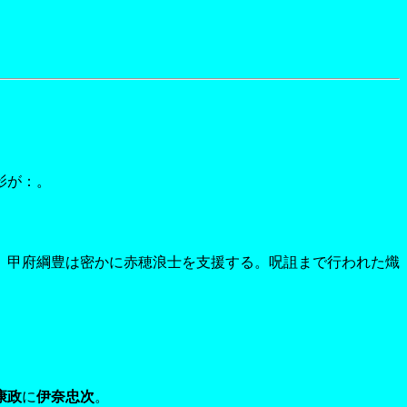
影が：。
、甲府綱豊は密かに赤穂浪士を支援する。呪詛まで行われた熾
康政
に
伊奈忠次
。