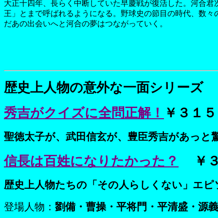
大正十四年、長らく中断していた早慶戦が復活した。河合君
王」とまで呼ばれるようになる。野球史の節目の時代、数々
だあの出会いへと河合の夢はつながっていく。
歴史上人物の意外な一面シリーズ
秀吉がクイズに全問正解！
￥３１５
聖徳太子が、武田信玄が、豊臣秀吉があっと
信長は百姓になりたかった？
￥
歴史上人物たちの「その人らしくない」エピ
登場人物：
劉備・曹操・平将門・平清盛・源