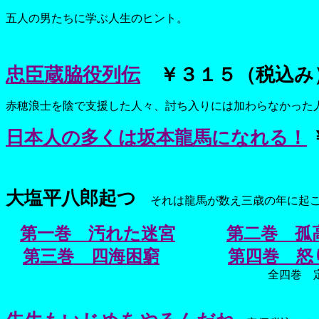
五人の男たちに学ぶ人生のヒント。
忠臣蔵脇役列伝
￥３１５（税込み
赤穂浪士を陰で支援した人々、討ち入りには加わらなかった
日本人の多くは坂本龍馬になれる！
大塩平八郎起つ
それは龍馬が数え三歳の年に起こ
第一巻 汚れた迷宮
第二巻 孤
第三巻 四海困窮
第四巻 怒
全四巻 定価各巻税込