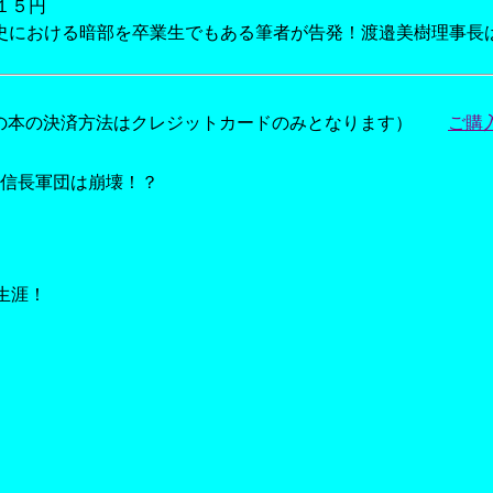
１５円
史における暗部を卒業生でもある筆者が告発！渡邉美樹理事長
ーの本の決済方法はクレジットカードのみとなります）
ご購
信長軍団は崩壊！？
生涯！