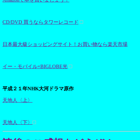
CD/DVD 買うならタワーレコード
日本最大級ショッピングサイト！お買い物なら楽天市場
イー・モバイル×BIGLOBE光
平成２１年NHK大河ドラマ原作
天地人〈上〉
天地人〈下〉