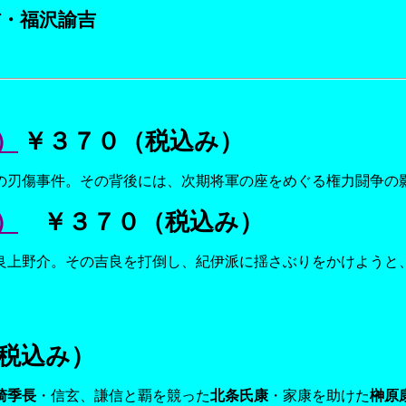
信・福沢諭吉
）
￥３７０（税込み）
の刃傷事件。その背後には、次期将軍の座をめぐる権力闘争の
）
￥３７０（税込み）
良上野介。その吉良を打倒し、紀伊派に揺さぶりをかけようと
。
税込み）
崎季長
・信玄、謙信と覇を競った
北条氏康
・家康を助けた
榊原