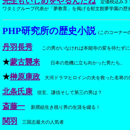
先生もいじめをやるんだね
定価税込み３
ワタミグループ代表が「夢教育」を掲げる郁文館夢学園の歴
PHP研究所の歴史小説
(このコーナ
丹羽長秀
この男がいなければ本能寺の変を待たずに
★
蒙古襲来
日本の危機に立ち向かった男たち。
★
榊原康政
大河ドラマヒロインの夫を救った名将の
北条氏康
信玄、謙信そして第三の男は？
斎藤一
新撰組生き残り男の生涯を綴る！
関羽
三国志最大の人気者