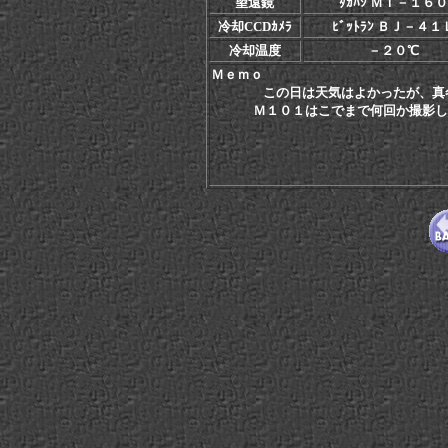
望遠鏡
ﾀｶﾊｼ ＭＴ－１６０
冷却CCDｶﾒﾗ
ﾋﾞｯﾄﾗﾝ ＢＪ－４１
冷却温度
－２０℃
Ｍｅｍｏ
この日は天気はよかったが、真
Ｍ１０１はこでまで何回か撮影した