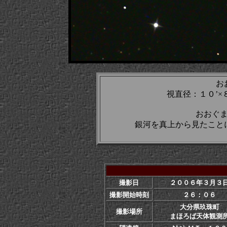
お
視直径：１０’
おおぐ
銀河を真上から見たこと
撮影日
２００６年３月３
撮影開始時刻
２６：０６
大分県玖珠町
撮影場所
まほろば天体観測