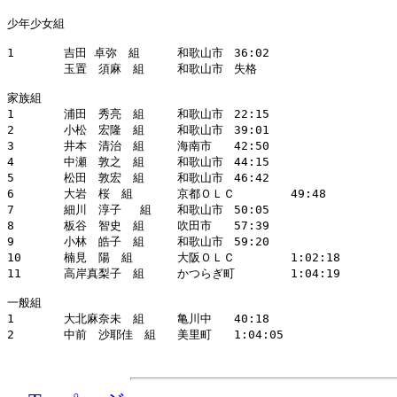
少年少女組			

1	吉田 卓弥　組	和歌山市	36:02

	玉置　須麻　組	和歌山市	失格

家族組			

1	浦田　秀亮　組	和歌山市	22:15

2	小松　宏隆　組	和歌山市	39:01

3	井本　清治　組	海南市	42:50

4	中瀬　敦之　組	和歌山市	44:15

5	松田　敦宏　組	和歌山市	46:42

6	大岩　桜　組	京都ＯＬＣ	49:48

7	細川　淳子 　組	和歌山市	50:05

8	板谷　智史　組	吹田市	57:39

9	小林　皓子　組	和歌山市	59:20

10	楠見　陽　組	大阪ＯＬＣ	1:02:18

11	高岸真梨子　組	かつらぎ町	1:04:19

一般組			

1	大北麻奈未　組	亀川中	40:18
