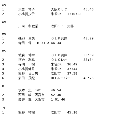
WS			

1	大岩　博子	大阪ＯＬＣ	45:46

2	小比賀少子	朱雀OK	1:10:28

WV 			

	川向　和歌栄	吹田OLC	失格

MV			

1	磯部　貞夫	ＯＬＰ兵庫	43:29

2	寺田　保	 ＫＯＬＡ	46:34

MS			

1	城森　博幸	ＯＬＰ兵庫	33:09

2	河合　利幸	ＯＬＣレオ	33:34

3	寺嶋　一樹	朱雀OK	36:49

4	小比賀健司	朱雀OK	37:44

5	板谷　日出男	吹田市	37:59

6	多田　茂紀	OLCルーパー	40:26

B			

1	坂本　忠	SMC	46:54

2	西田　峻	西宮市	52:36

3	藤井　豊	大阪市	1:01:46

Ｎ			

1	板谷　祐樹	吹田市	45:10
