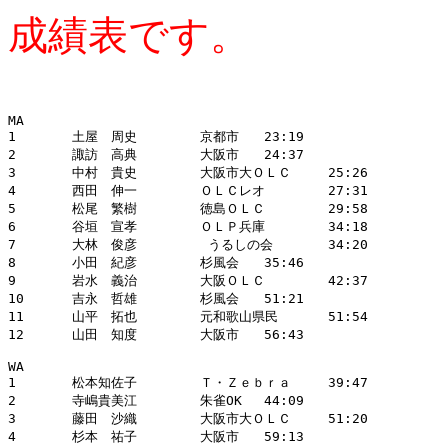
成績表です。
MA 			

1	土屋　周史	京都市	23:19

2	諏訪　高典	大阪市	24:37

3	中村　貴史	大阪市大ＯＬＣ	25:26

4	西田　伸一	ＯＬＣレオ	27:31

5	松尾　繁樹	徳島ＯＬＣ	29:58

6	谷垣　宣孝	ＯＬＰ兵庫	34:18

7	大林　俊彦	 うるしの会	34:20

8	小田　紀彦	杉風会	35:46

9	岩水　義治	大阪ＯＬＣ	42:37

10	吉永　哲雄	杉風会	51:21

11	山平　拓也	元和歌山県民	51:54

12	山田　知度	大阪市	56:43

WA			

1	松本知佐子	Ｔ・Ｚｅｂｒａ	39:47

2	寺嶋貴美江	朱雀OK	44:09

3	藤田　沙織	大阪市大ＯＬＣ	51:20

4	杉本　祐子	大阪市	59:13
