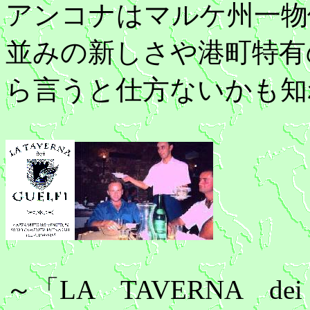
アンコナはマルケ州一物
並みの新しさや港町特有
ら言うと仕方ないかも知
～「LA TAVERNA d