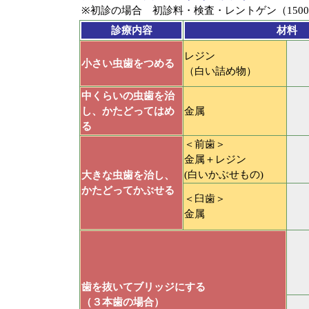
※初診の場合 初診料・検査・レントゲン（1500
診療内容
材料
レジン
小さい虫歯をつめる
（白い詰め物）
中くらいの虫歯を治
し、かたどってはめ
金属
る
＜前歯＞
金属＋レジン
(白いかぶせもの)
大きな虫歯を治し、
かたどってかぶせる
＜臼歯＞
金属
歯を抜いてブリッジにする
（３本歯の場合）