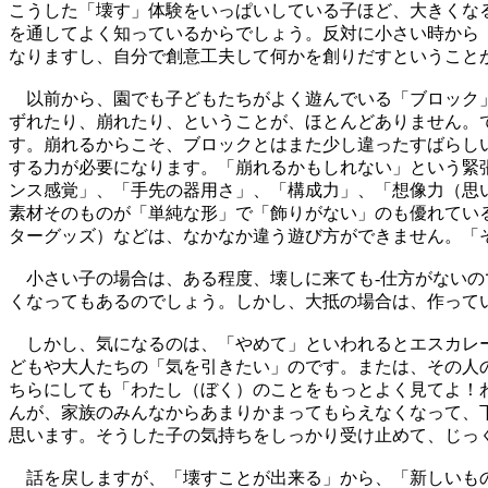
こうした「壊す」体験をいっぱいしている子ほど、大きくな
を通してよく知っているからでしょう。反対に小さい時から
なりますし、自分で創意工夫して何かを創りだすということ
以前から、園でも子どもたちがよく遊んでいる「ブロック」
ずれたり、崩れたり、ということが、ほとんどありません。
す。崩れるからこそ、ブロックとはまた少し違ったすばらし
する力が必要になります。「崩れるかもしれない」という緊
ンス感覚」、「手先の器用さ」、「構成力」、「想像力（思
素材そのものが「単純な形」で「飾りがない」のも優れてい
ターグッズ）などは、なかなか違う遊び方ができません。「
小さい子の場合は、ある程度、壊しに来ても-仕方がないの
くなってもあるのでしょう。しかし、大抵の場合は、作って
しかし、気になるのは、「やめて」といわれるとエスカレー
どもや大人たちの「気を引きたい」のです。または、その人
ちらにしても「わたし（ぼく）のことをもっとよく見てよ！
んが、家族のみんなからあまりかまってもらえなくなって、
思います。そうした子の気持ちをしっかり受け止めて、じっ
話を戻しますが、「壊すことが出来る」から、「新しいもの