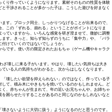
っくり作っていくようになります。素材そのものの性質を体験
どと干渉されることが多かった子は、こうした遊びを好まなく
います。ブロック同士、しっかりつなげることが出来るので、
合、この「ずれる、崩れる」ということがポイントになりま
立っていますから、いろんな感覚を研ぎ澄ませて、微妙に調整
します。きっと、知らず知らずのうちに「集中力」や、「バラ
に付けていくのではないでしょうか。
からです。使い方の限定されたおもちゃ（ゲーム機やキャラク
わざ壊しに来る子がいます。やはり、壊したい気持ちは大き
っている人の気持ちがわかると、次からはしなくなります。
、「壊したい欲望を抑えられない」のではなく、作っている子
対して、積み木にやきもちを焼いているのかもしれません。ど
よく、赤ちゃんが生まれて、年の近いお兄ちゃんや、お姉ちゃ
親を困らせたりすることがあるのと同じなのかもしれないなと
「壊さないように大切に扱う」ようになるのだと思うのです。