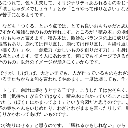
るにつれて、色々工夫して、オリジナリティあふれるものをじ
「壊しちゃダメでしょう！」とか「こうやって作りなさい」な
が苦手になるようです。
なども「つくる」という点では、とても良いおもちゃだと思
ですから複雑な形のものが作れます。ところが「積み木」の場
いおもちゃと言えます。積み木は、微妙なバランスの上に成り
張感もあり、崩れては作り直し、崩れては作り直し、を繰り返
い描く力）」や、「創造力（新しいものを創りだす力）」も身
る点といえます。使う人にあわせて、何にでもイメージできる
そのもの」以外のイメージが湧きにくいからです。
ですが、しばしば、大きい子でも、人が作っているものをわざ
いる子たちから文句を言われてやめます。一度は壊しても、作
トして、余計に壊そうとする子です。こうした子はおそらく
の目（気持ち）が自分ではなく、積み木に向かっていることに
わたし（ぼく）にかまってよ！」という合図だと思うのです。
下の赤ちゃんをいじめたり、わざとわがままを言ったりして、
くりかかわってあげたいものです。
が創り出せる」と思うのです。「壊れるかもしれない」から