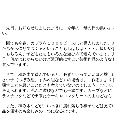
先日、お知らせしましたように、今年の「母の日の集い」で
い。
園でも今春、カプラを１０００ピースほど購入しました。さ
たちから借りてつくるということもしばしば・・・。扱いや
もちろん、子どもたちもいろんな遊び方で遊んでいます。井
子、何かはわからないけど造形的にすごい芸術作品のような
遊んでいます。
さて、積み木で遊んでいると、必ずといっていいほど壊しに
さい子（つぼみ組、すみれ組など）の場合は、「作る」より
壊すことを悪いことだとも考えていないのでしょう。むしろ
考えられます。泥んこ遊びなどでも一緒です。カップなどに
ラスチックなどで出来たケーキやコンクリートの山などなら
また、積み木などが、いっきに崩れ落ちる様子などは見てい
品を壊すのも楽しみの一つになるのです。