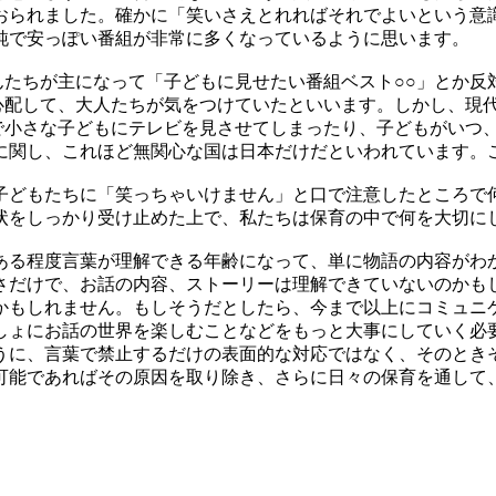
おられました。確かに「笑いさえとれればそれでよいという意
純で安っぽい番組が非常に多くなっているように思います。
たちが主になって「子どもに見せたい番組ベスト○○」とか反
心配して、大人たちが気をつけていたといいます。しかし、現
で小さな子どもにテレビを見させてしまったり、子どもがいつ
に関し、これほど無関心な国は日本だけだといわれています。
どもたちに「笑っちゃいけません」と口で注意したところで
状をしっかり受け止めた上で、私たちは保育の中で何を大切に
る程度言葉が理解できる年齢になって、単に物語の内容がわ
さだけで、お話の内容、ストーリーは理解できていないのかも
かもしれません。もしそうだとしたら、今まで以上にコミュニ
しょにお話の世界を楽しむことなどをもっと大事にしていく必
うに、言葉で禁止するだけの表面的な対応ではなく、そのとき
可能であればその原因を取り除き、さらに日々の保育を通して
。