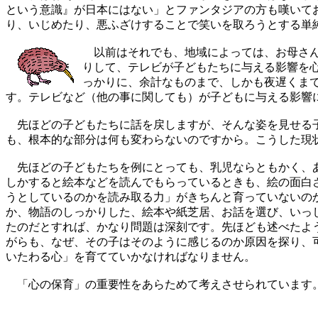
という意識』が日本にはない」とファンタジアの方も嘆いて
り、いじめたり、悪ふざけすることで笑いを取ろうとする単
以前はそれでも、地域によっては、お母さん
りして、テレビが子どもたちに与える影響を
っかりに、余計なものまで、しかも夜遅くま
す。テレビなど（他の事に関しても）が子どもに与える影響
先ほどの子どもたちに話を戻しますが、そんな姿を見せる子
も、根本的な部分は何も変わらないのですから。こうした現
先ほどの子どもたちを例にとっても、乳児ならともかく、あ
しかすると絵本などを読んでもらっているときも、絵の面白
うとしているのかを読み取る力」がきちんと育っていないの
か、物語のしっかりした、絵本や紙芝居、お話を選び、いっ
たのだとすれば、かなり問題は深刻です。先ほども述べたよ
がらも、なぜ、その子はそのように感じるのか原因を探り、
いたわる心」を育てていかなければなりません。
「心の保育」の重要性をあらためて考えさせられています