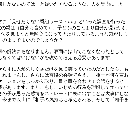
識しかないのでは」と疑いたくなるような、人を馬鹿にした
対に「見せたくない番組ワースト○○」といった調査を行った
代の親は（自分も含めて）、子どものことより自分が見たいば
、何を見ようと無関心になってきたりしているような気がしま
このままでよいのでしょうか？
何の解決にもなりません。表面には出てこなくなったとして
しなくてはいけないかを改めて考える必要があります。
からずに人形のしぐさだけを見て笑っていたのだとしたら、も
しれませんし、さらには普段の会話でさえ、「相手が何を言お
ケーションをしっかり取り、目と目を合わせて会話をすると
要があります。また、もし、いじめる行為を理解して笑ってい
その子が思った感情をストレートに表に出すことは大事にしな
、今まで以上に「相手の気持ちも考えられる」そして「相手を