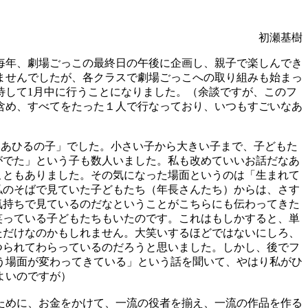
初瀬基樹
毎年、劇場ごっこの最終日の午後に企画し、親子で楽しんでき
ませんでしたが、各クラスで劇場ごっこへの取り組みも始まっ
待して1月中に行うことになりました。（余談ですが、このフ
含め、すべてをたった１人で行なっており、いつもすごいなあ
いあひるの子」でした。小さい子から大きい子まで、子どもた
がでた」という子も数人いました。私も改めていいお話だなあ
こともありました。その気になった場面というのは「生まれて
私のそばで見ていた子どもたち（年長さんたち）からは、さす
気持ちで見ているのだなということがこちらにも伝わってきた
笑っている子どもたちもいたのです。これはもしかすると、単
ただけなのかもしれません。大笑いするほどではないにしろ、
つられてわらっているのだろうと思いました。しかし、後でフ
う場面が変わってきている」という話を聞いて、やはり私がひ
よいのですが）
ために、お金をかけて、一流の役者を揃え、一流の作品を作る