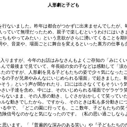
人形劇と子ども
行ないました。昨年は都合がつかずに出来ませんでしたが、
入っていて無理だったため、親子で楽しむというわけにはいき
たちもやってみたい」という意欲がさらに湧いてくることを期
明や、音楽や、場面ごとに舞台を変えるといった裏方の仕事も
に入りますが、今年のお話はみなさんもよくご存知の「みにく
しんで最後まで見ていて、年長組の女の子などは感動して「涙
したのですが、人形劇を見る子どもたちの姿で少々気になった
ひるの子が兄弟やみんなにいじめられる場面」で起きました。
いそう」という声が聞かれたり、口には出さなくてもそういう
小さい子達を含め、中には、そのいじめられる場面でゲラゲラ
からないまま、その人形の動き、しぐさがおかしくて笑ってい
カルな動きでしたから。ですから、そのときは私も多分動きに
いる中で、「どこの園に行っても、ここ数年、子どもたちの笑
危険信号なのかなと気になったのです。（私の思い過ごしなら
思います。「『普遍的な深みのある笑い』や『子どもたちの