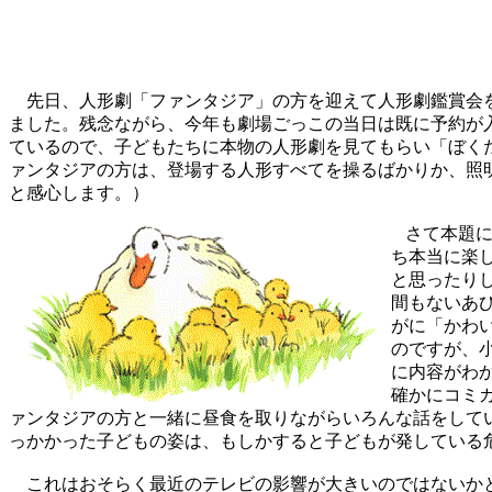
先日、人形劇「ファンタジア」の方を迎えて人形劇鑑賞会を
ました。残念ながら、今年も劇場ごっこの当日は既に予約が
ているので、子どもたちに本物の人形劇を見てもらい「ぼく
ァンタジアの方は、登場する人形すべてを操るばかりか、照
と感心します。）
さて本題
ち本当に楽
と思ったり
間もないあ
がに「かわ
のですが、
に内容がわ
確かにコミ
ァンタジアの方と一緒に昼食を取りながらいろんな話をして
っかかった子どもの姿は、もしかすると子どもが発している
これはおそらく最近のテレビの影響が大きいのではないかと