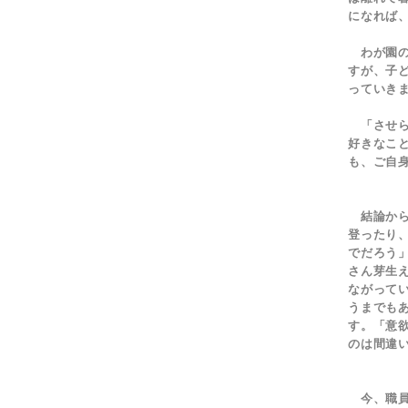
になれば
わが園の
すが、子
っていき
「させら
好きなこ
も、ご自
結論から
登ったり
でだろう
さん芽生
ながって
うまでも
す。「意
のは間違
今、職員