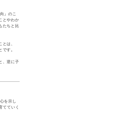
向」のこ
ことやわか
もたちと比
ことは、
とです。
と、逆に子
心を示し
育てていく