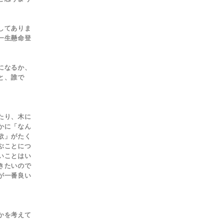
してありま
一生懸命登
になるか、
と、誰で
たり、木に
かに「なん
欲」がたく
ぶことにつ
いことはい
きたいので
が一番良い
かを考えて