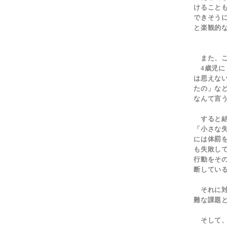
けること
できそう
と楽観的
また、こ
4歳児に
は思えな
たの」な
なんて言
すると結
「小さな
には体罰
も失敗し
行動をそ
断してい
それに対
難な課題
そして、