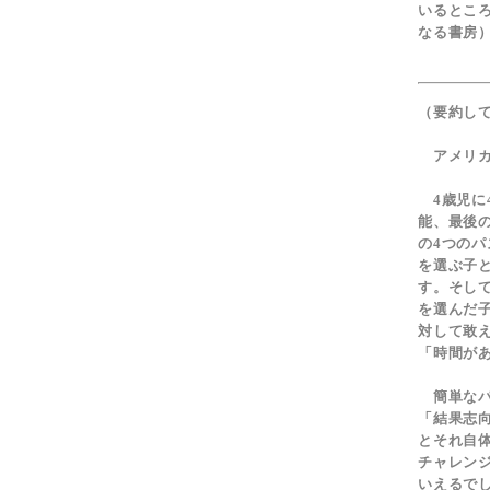
いるとこ
なる書房
（要約し
アメリカ
4歳児に
能、最後
の4つの
を選ぶ子
す。そし
を選んだ
対して敢
「時間が
簡単なパ
「結果志
とそれ自
チャレン
いえるで