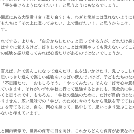
、「字を書けるようになりたい！」と思うようにもなるでしょう。
園庭にある大型滑り台（登り台？）も、わざと簡単には登れないように
どもたちは「その上に登ってみたい、上で遊びたい！」と思うからこそ、
ます。
れてする」よりも、「自分からしたい」と思ってする方が、どれだけ身
とはすぐに覚えるけど、好きじゃないことは何回やっても覚えないってこ
身の経験を振り返ってみれば心当たりがあるのではないでしょうか。
言えば、外で泥んこになって遊んだり、虫を追いかけたり、鬼ごっこし
、思いっきり遊んで楽しい経験をいっぱい積んでいけば、子どもたちのな
」「不思議だな」「おもしろそう」「やってみたい」そんな「好奇心や意
えていきます。それがいずれ学校に行って勉強するときにも、意欲的に学
いくと思うのです。もちろん、「学校の勉強のために」だけが目的ではな
ありません。広い意味での「学び」のために今のうちから意欲を育ててお
欲」を育てるには、自ら、関心を持って、熱中して、思いっきり遊ぶこと
いないと考えています。
と園内研修で、世界の保育に目を向け、これからどんな保育が必要なの