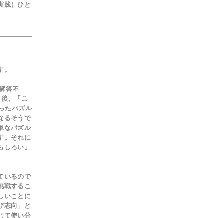
実践）ひと
す。
解答不
た後、「こ
ったパズル
なるそうで
単なパズル
す。それに
もしろい」
ているので
挑戦するこ
しいことに
び志向」と
じて使い分