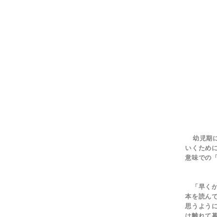
幼児期
いくため
意味での
「早くか
本を読ん
思うよう
は離れて