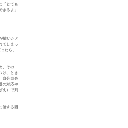
に「とても
できるよ」
が描いたと
れてしまっ
だったら、
め、その
つけ、とき
、自分自身
親の対応や
ばえ）で判
に値する困