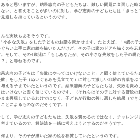
もあると思いますが、結果志向の子どもたちは、難しい問題に直面した時
にない」と答えることが多いのに対し、学び志向の子どもたちは「きっと
な見通しを持っているというのです。
んな実験もあるそうです。
「小さな失敗」をした子どものお話を聞かせます。たとえば、「4歳の子
いぐらい上手に家の絵を描いたんだけど、その子は家のドアを描くのを忘
ど。そして、その4歳児に「もしあなたが、その小さな失敗をした子の親
う？」と尋ねるのです。
果志向の子どもは「失敗はやってはいけないこと」と固く信じているた
失敗」をした子（ぬいぐるみを見立てて）に対して激しい非難の言葉をぶ
を与える子までいたというのです。結果志向の子どもたちは、失敗を責め
てはいけないと固く信じているのです。（それらはその子に対する普段の
のまま再現しているわけではなく、子どもが行動の善し悪しを結果（でき
ることによるものなのだそうです。）
して、学び志向の子どもたちは、失敗を責めるのではなく、チャレンジ
と考えているので、解決法を一緒に考えようとするのだそうです。
何より、その子が描いた家の絵を称賛していたというのです。