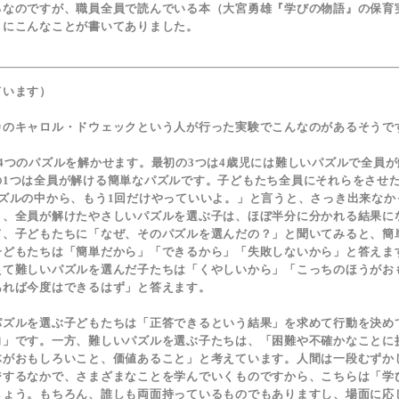
ろなのですが、職員全員で読んでいる本（大宮勇雄『学びの物語』の保育
）にこんなことが書いてありました。
ています）
のキャロル・ドウェックという人が行った実験でこんなのがあるそうで
4つのパズルを解かせます。最初の3つは4歳児には難しいパズルで全員が
の1つは全員が解ける簡単なパズルです。子どもたち全員にそれらをさせ
パズルの中から、もう1回だけやっていいよ。」と言うと、さっき出来なか
と、全員が解けたやさしいパズルを選ぶ子は、ほぼ半分に分かれる結果に
て、子どもたちに「なぜ、そのパズルを選んだの？」と聞いてみると、簡
子どもたちは「簡単だから」「できるから」「失敗しないから」と答えま
えて難しいパズルを選んだ子たちは「くやしいから」「こっちのほうがお
あれば今度はできるはず」と答えます。
ズルを選ぶ子どもたちは「正答できるという結果」を求めて行動を決め
向」です。一方、難しいパズルを選ぶ子たちは、「困難や不確かなことに
体がおもしろいこと、価値あること」と考えています。人間は一段むずか
ジするなかで、さまざまなことを学んでいくものですから、こちらは「学
しょう。もちろん、誰しも両面持っているものでもありますし、場面に応