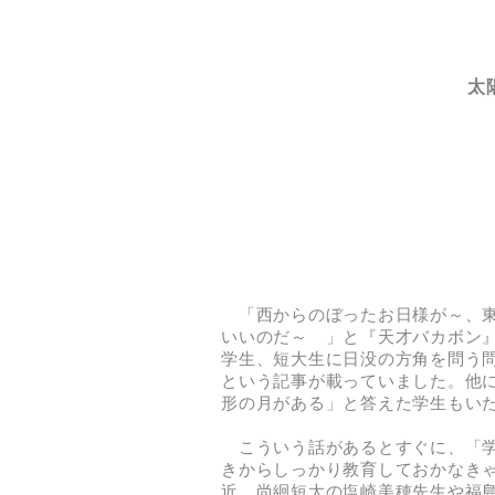
太
「西からのぼったお日様が～、東
いいのだ～ 」と『天才バカボン
学生、短大生に日没の方角を問う問
という記事が載っていました。他
形の月がある」と答えた学生もい
こういう話があるとすぐに、「学
きからしっかり教育しておかなき
近、尚絅短大の塩崎美穂先生や福