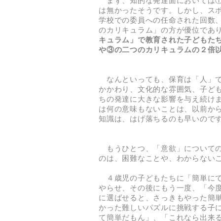
まず、知的な発達面においては①
は無かったそうです。しかし、ス
学校での委員への任命された回数
のカリキュラム」の方が優位であ
キュラム」で教育された子どもた
や③の二つのカリキュラムの２倍
なんといっても、保育は「人」で
かかわり、文化的な雰囲気、子ど
ちの発達に大きな影響を与え続け
は何の意味もないことは、以前か
知識は、はげ落ちるのも早いので
もうひとつ、「意欲」についての
のは、困難なことや、わからない
４歳児の子どもたちに「簡単にで
やらせ、その後にもう一度、「今
に選ばせると、さっきもやった簡
かった難しいパズルに挑戦する子
て簡単だもん」、「これなら出来