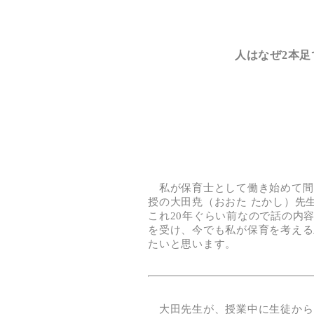
人はなぜ2本
私が保育士として働き始めて間
授の大田尭（おおた たかし）先
これ20年ぐらい前なので話の内
を受け、今でも私が保育を考える
たいと思います。
大田先生が、授業中に生徒から