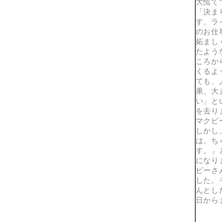
大慌て
「決ま
す。ラ
のお仕
妬まし
たよう
ころか
くるよ
ても、
果、大
い」と
を去り
マクビ
しかし
は、ち
す。」
になり
ビーさ
した。
んとし
日から