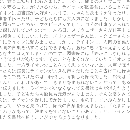
で、館長に知らせに行きました。しかし、館長のメリウェザー
りを守ること」ができるなら、ライオンが図書館にいることを
イオンは図書館が大好きなようで、ちゃんと決まりを守ったり
事を手伝ったり、子どもたちにも大人気になりました。しかし
く思っていたのが、マクビーさんでした。自分の仕事がとられ
な感じがしていたのです。ある日、メリウェザーさんが仕事中
ら転倒してしまいました。メリウェザーさんは、マクビーさん
うにライオンに頼みました。しかし、ライオンは、人間の言葉
人間の言葉を話すことはできません。必死に思いを伝えようと
きな声でほえてしまったのです。図書館には「静かにしなけれ
いう決まりがあります。そのことをよく分かっていたライオン
ました。一方ライオンのことをよく思っていない上、大声でほ
ーさんは館長にライオンが大きな声をだしたことを告げ口に行
、そこで見つけたのは、転倒し、骨折した館長でした。館長は
ゃんとしたわけがあって、きまりをまもれないことだって あ
と伝えました。ライオンがいなくなって図書館は火が消えたよ
ました。子どもたちも館長も元気がありません。そんな姿をみ
んは、ライオンを探しにでかけました。雨の中、ずいぶん探し
そして、やっと見つけて、館長の言葉を伝えました。「たまに
たわけがあって、決まりを守れないことがある。」と。ライオ
また図書館へ通うことができるようになりました。