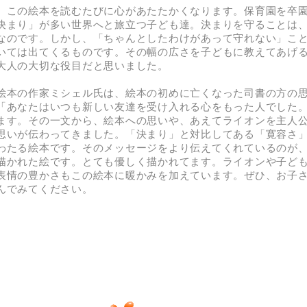
この絵本を読むたびに心があたたかくなります。保育園を卒
決まり」が多い世界へと旅立つ子ども達。決まりを守ることは
なのです。しかし、「ちゃんとしたわけがあって守れない」こ
いては出てくるものです。その幅の広さを子どもに教えてあげ
大人の大切な役目だと思いました。
本の作家ミシェル氏は、絵本の初めに亡くなった司書の方の
「あなたはいつも新しい友達を受け入れる心をもった人でした
ます。その一文から、絵本への思いや、あえてライオンを主人
思いが伝わってきました。「決まり」と対比してある「寛容さ
わたる絵本です。そのメッセージをより伝えてくれているのが
描かれた絵です。とても優しく描かれてます。ライオンや子ど
表情の豊かさもこの絵本に暖かみを加えています。ぜひ、お子
んでみてください。