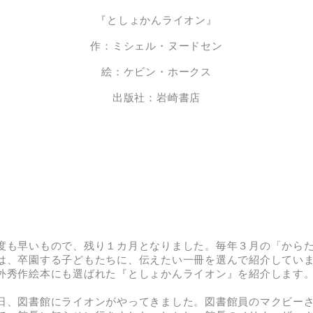
『としょかんライオン』
作：ミシェル・ヌードセン
絵：ケビン・ホークス
出版社：岩崎書店
も早いもので、残り１カ月となりました。毎年３月の「から
は、卒園する子どもたちに、伝えたい一冊を選んで紹介してい
外秀作絵本にも選ばれた『としょかんライオン』を紹介します
、図書館にライオンがやってきました。図書館員のマクビー