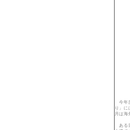
今年度
り」に
月は海
ある日