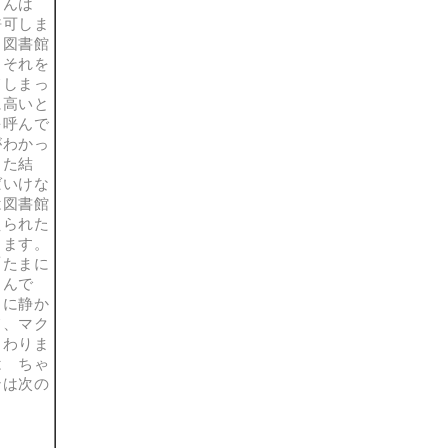
さんは
許可しま
、図書館
、それを
てしまっ
に高いと
を呼んで
がわかっ
した結
ばいけな
は図書館
えられた
きます。
「たまに
るんで
うに静か
て、マク
まわりま
は ちゃ
ンは次の