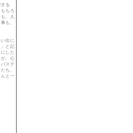
園する
、もちろ
とも、人
る事も、
思い出に
。」と記
公にした
」が、心
、パステ
もたち、
さんと一