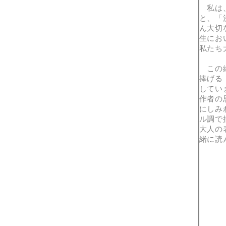
私は、
と、「
ん大切
生にお
私たち
この絵
捧げる
してい
作者の
にしみ
ル調で
大人の
緒に読