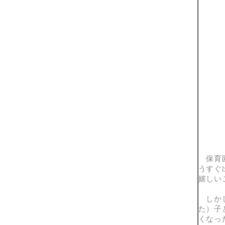
保育園
うすぐ
嬉しい
しかし
た）子
くなっ