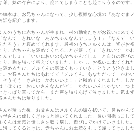
な弟、妹の存在により、崩れてしまうことも起こりうるのです
絵本は、お兄ちゃんになって、少し複雑な心境の『あなぐま
お話を紹介します。
んのうちに赤ちゃんが生まれ、村の動物たちがお祝いに来て
「なんて きれいな あかちゃんなんでしょう！」「なんて 
んだろう」と褒めてくれます。最初のうちメルくんは、皆がお
たり、赤ちゃんを褒めてくれることが嬉しくて「きれいで 
ゃんでしょ」「いいにおいのあかちゃんでしょ」と自分の喜び
たり、胸を張って答えていました。しかし、お祝いに来てくれ
を褒めるたび、メルくんの顔はくもっていき、とうとう泣き出
た。お客さんたちはあわてて「メルくん、あなただって かわ
「そうそう きみは かわいいよ！」と慰めてくれました。し
は「ぼくは おにいさんなんだぞ！ かわいいんじゃない。つ
ときっぱり言ってから、また声を張りあげて泣きました。気ま
客さんたちは帰りました。
んが帰った後、お父さんはメルくんの涙を拭いて、鼻もかん
お母さんは優しくぎゅっと抱いてくれました。長い間抱っこし
ルくんは元気と優しさを取り戻し、遊びにでかけていきました
に帰ってくるときは、赤ちゃんにお土産をもって帰ってきまし